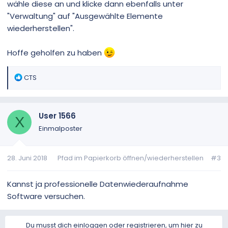
wähle diese an und klicke dann ebenfalls unter
"Verwaltung" auf "Ausgewählte Elemente
wiederherstellen".
Hoffe geholfen zu haben
R
CTS
e
a
k
User 1566
t
X
i
Einmalposter
o
n
28. Juni 2018
Pfad im Papierkorb öffnen/wiederherstellen
#3
e
n
:
Kannst ja professionelle Datenwiederaufnahme
Software versuchen.
Du musst dich einloggen oder registrieren, um hier zu