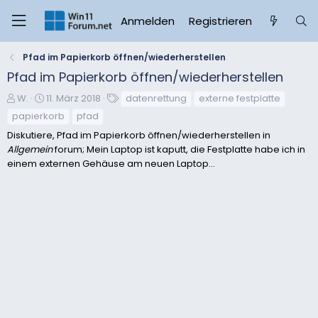
Anmelden
Registrieren
Pfad im Papierkorb öffnen/wiederherstellen
Pfad im Papierkorb öffnen/wiederherstellen
E
E
S
W.
11. März 2018
datenrettung
externe festplatte
r
r
c
papierkorb
pfad
s
s
h
Diskutiere, Pfad im Papierkorb öffnen/wiederherstellen in
t
t
l
Allgemein
forum; Mein Laptop ist kaputt, die Festplatte habe ich in
e
e
a
einem externen Gehäuse am neuen Laptop...
l
l
g
l
l
w
e
t
o
r
a
r
m
t
e