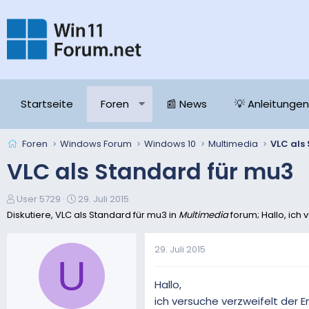
Startseite
Foren
📰 News
💡 Anleitungen
Foren
Windows Forum
Windows 10
Multimedia
VLC als
VLC als Standard für mu3
E
E
User 5729
29. Juli 2015
r
r
Diskutiere, VLC als Standard für mu3 in
Multimedia
forum; Hallo, ich
s
s
t
t
29. Juli 2015
e
e
U
l
l
l
l
Hallo,
e
t
ich versuche verzweifelt der 
r
a