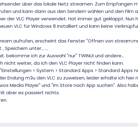
sehsender über das lokale Netz streamen. Zum Empfangen mu
aufrufen und kann dann aus den Sendern wählen und den Film 
er der VLC Player verwendet. Hat immer gut geklappt. Nun 
euen VLC für Windows 8 installiert und kann keine Verknüpf
ream aufrufen, erscheint das Fenster "Öffnen von stream.mu
 Speichern unter , ....
t. bekomme ich zur Auswahl "nur" TWINUI und andere...
 nicht weiter, da ich den VLC Player nicht finden kann.
 "Einstellungen > System > Standard Apps > Standard Apps 
er Endung m3u den VLC zu zuweisen, leider erhalte ich hier n
wos Media Player" und "Im Store nach App suchen". Also habe
t aber es passiert nichts.
fen.