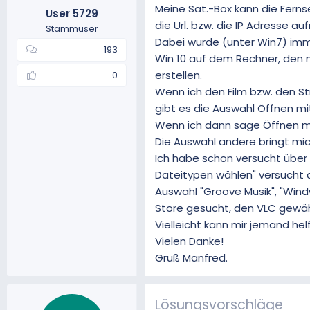
Meine Sat.-Box kann die Fern
User 5729
m
die Url. bzw. die IP Adresse 
Stammuser
Dabei wurde (unter Win7) imm
193
Win 10 auf dem Rechner, den n
erstellen.
0
Wenn ich den Film bzw. den St
gibt es die Auswahl Öffnen mit ,
Wenn ich dann sage Öffnen mi
Die Auswahl andere bringt mich
Ich habe schon versucht über
Dateitypen wählen" versucht d
Auswahl "Groove Musik", "Wind
Store gesucht, den VLC gewähl
Vielleicht kann mir jemand hel
Vielen Danke!
Gruß Manfred.
Lösungsvorschläge