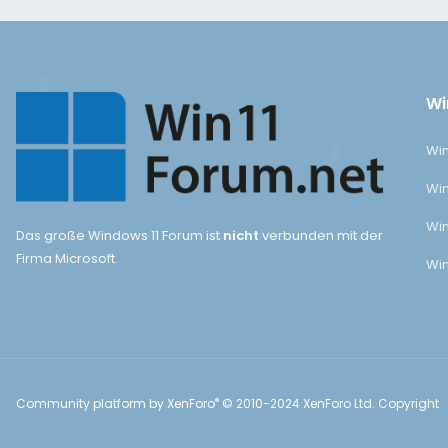
Wi
Win
Win
Win
Das große Windows 11 Forum ist
nicht
verbunden mit der
Firma Microsoft.
Win
®
Community platform by XenForo
© 2010-2024 XenForo Ltd.
Copyright