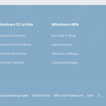
indows 10 Archiv
Windows Hilfe
indows 10 Forum
BornCity IT-Blog
indows 10 Probleme
Jannik Bojens
indows 10 Treiber
Windows Offtopic
indows Tablets
Computerfragen
R
tzungsbedingungen
Datenschutz
Hilfe und Impressum
Start
S
S