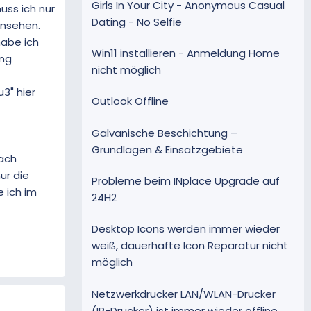
Girls In Your City - Anonymous Casual
ss ich nur
Dating - No Selfie
ansehen.
habe ich
Win11 installieren - Anmeldung Home
ung
nicht möglich
3" hier
Outlook Offline
Galvanische Beschichtung –
Grundlagen & Einsatzgebiete
nach
ur die
Probleme beim INplace Upgrade auf
 ich im
24H2
Desktop Icons werden immer wieder
weiß, dauerhafte Icon Reparatur nicht
möglich
Netzwerkdrucker LAN/WLAN-Drucker
(IP-Drucker) ist immer wieder offline