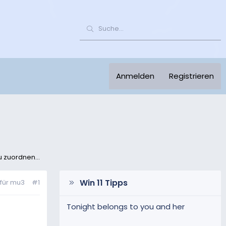
Anmelden
Registrieren
u zuordnen...
Win 11 Tipps
 für mu3
#1
Tonight belongs to you and her