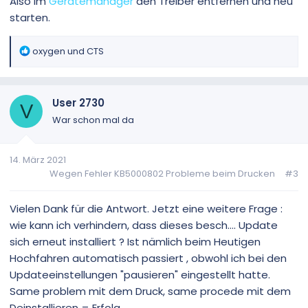
Also im
Gerätemanager
den Treiber entfernen und neu
starten.
R
oxygen
und
CTS
e
a
k
User 2730
t
V
i
War schon mal da
o
n
14. März 2021
e
Wegen Fehler KB5000802 Probleme beim Drucken
#3
n
:
Vielen Dank für die Antwort. Jetzt eine weitere Frage :
wie kann ich verhindern, dass dieses besch.... Update
sich erneut installiert ? Ist nämlich beim Heutigen
Hochfahren automatisch passiert , obwohl ich bei den
Updateeinstellungen "pausieren" eingestellt hatte.
Same problem mit dem Druck, same procede mit dem
Deinstallieren = Erfolg.