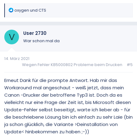
R
oxygen
und
CTS
e
a
k
User 2730
t
V
i
War schon mal da
o
n
14. März 2021
e
Wegen Fehler KB5000802 Probleme beim Drucken
#5
n
:
Erneut Dank für die prompte Antwort. Hab mir das
Workaround mal angeschaut - weiß jetzt, dass mein
Canon -Drucker der betroffene Typ3 ist. Doch da es
vielleicht nur eine Frage der Zeit ist, bis Microsoft diesen
Update-Fehler selbst beseitigt, warte ich lieber ab - für
die beschriebene Lösung bin ich einfach zu sehr Laie (bin
ja schon glücklich, die Variante >Deinstallation von
Update< hinbekommen zu haben ;-))