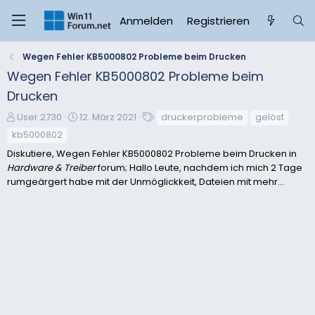
Anmelden
Registrieren
Wegen Fehler KB5000802 Probleme beim Drucken
Wegen Fehler KB5000802 Probleme beim
Drucken
E
E
S
User 2730
12. März 2021
druckerprobleme
gelöst
r
r
c
kb5000802
s
s
h
Diskutiere, Wegen Fehler KB5000802 Probleme beim Drucken in
t
t
l
Hardware & Treiber
forum; Hallo Leute, nachdem ich mich 2 Tage
e
e
a
rumgeärgert habe mit der Unmöglickkeit, Dateien mit mehr...
l
l
g
l
l
w
e
t
o
r
a
r
m
t
e