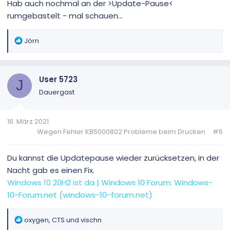
Hab auch nochmal an der >Update-Pause<
rumgebastelt - mal schauen...
R
Jörn
e
a
k
User 5723
t
J
i
Dauergast
o
n
16. März 2021
e
Wegen Fehler KB5000802 Probleme beim Drucken
#6
n
:
Du kannst die Updatepause wieder zurücksetzen, in der
Nacht gab es einen Fix.
Windows 10 20H2 ist da | Windows 10 Forum: Windows-
10-Forum.net (windows-10-forum.net)
R
oxygen
,
CTS
und
vischn
e