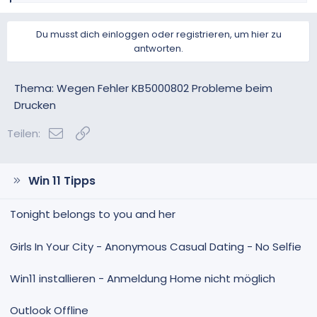
a
k
Du musst dich einloggen oder registrieren, um hier zu
t
antworten.
i
o
n
Thema: Wegen Fehler KB5000802 Probleme beim
e
Drucken
n
:
E-Mail
Link
Teilen:
Win 11 Tipps
Tonight belongs to you and her
Girls In Your City - Anonymous Casual Dating - No Selfie
Win11 installieren - Anmeldung Home nicht möglich
Outlook Offline