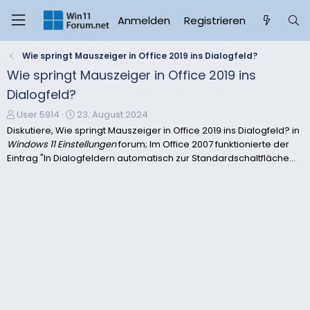
Anmelden
Registrieren
Wie springt Mauszeiger in Office 2019 ins Dialogfeld?
Wie springt Mauszeiger in Office 2019 ins
Dialogfeld?
E
E
User 5914
23. August 2024
r
r
Diskutiere, Wie springt Mauszeiger in Office 2019 ins Dialogfeld? in
s
s
Windows 11 Einstellungen
forum; Im Office 2007 funktionierte der
t
t
Eintrag "In Dialogfeldern automatisch zur Standardschaltfläche...
e
e
l
l
l
l
e
t
r
a
m