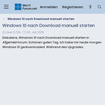
Anmelden
Registrieren
Windows 10 nach Download manuell starten
Windows 10 nach Download manuell starten
E
E
User 5729
30. Juli 2015
r
r
Diskutiere, Windows 10 nach Download manuell starten in
s
s
Allgemein
forum; Schönen guten Tag. Ich habe mir heute morgen
t
t
Windows 10 gedownloaded. Während des Upgrades...
e
e
l
l
l
l
e
t
r
a
m