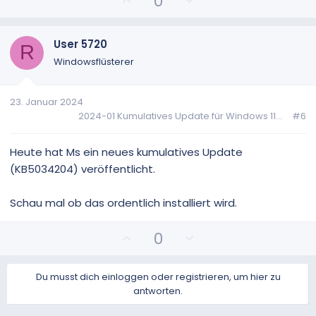
0
o
e
s
g
i
a
User 5720
R
t
t
Windowsflüsterer
i
i
v
v
23. Januar 2024
e
e
2024-01 Kumulatives Update für Windows 11...
#6
S
S
t
t
i
i
Heute hat Ms ein neues kumulatives Update
m
m
(KB5034204) veröffentlicht.
m
m
e
e
Schau mal ob das ordentlich installiert wird.
P
N
0
o
e
s
g
Du musst dich einloggen oder registrieren, um hier zu
i
a
antworten.
t
t
i
i