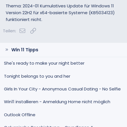
v
v
Thema: 2024-01 Kumulatives Update für Windows 11
e
e
Version 22H2 für x64-basierte Systeme (KB5034123)
S
S
funktioniert nicht.
t
t
i
i
E-Mail
Link
Teilen:
m
m
m
m
e
e
Win 11 Tipps
She's ready to make your night better
Tonight belongs to you and her
Girls In Your City - Anonymous Casual Dating - No Selfie
Win11 installieren - Anmeldung Home nicht möglich
Outlook Offline