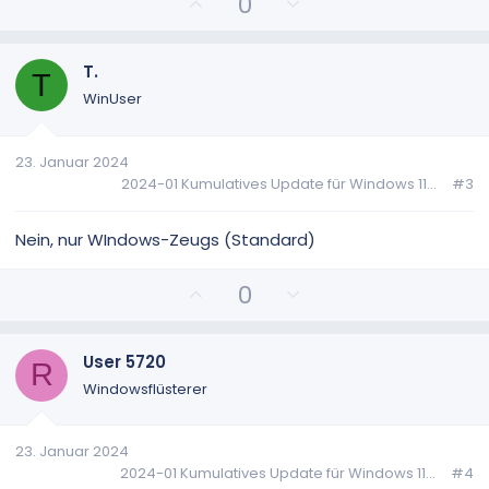
P
N
0
o
e
s
g
i
a
T.
T
t
t
WinUser
i
i
v
v
23. Januar 2024
e
e
2024-01 Kumulatives Update für Windows 11...
#3
S
S
t
t
i
i
Nein, nur WIndows-Zeugs (Standard)
m
m
m
m
P
N
0
e
e
o
e
s
g
i
a
User 5720
R
t
t
Windowsflüsterer
i
i
v
v
23. Januar 2024
e
e
2024-01 Kumulatives Update für Windows 11...
#4
S
S