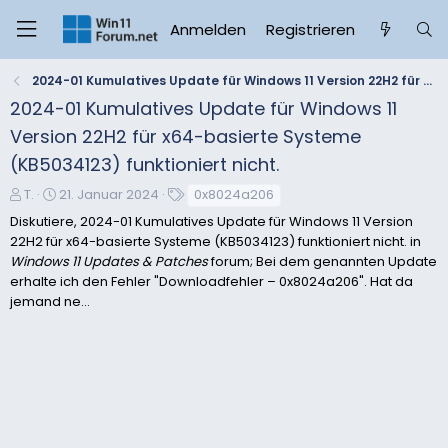
Anmelden
Registrieren
2024-01 Kumulatives Update für Windows 11 Version 22H2 für x64-basierte Systeme (KB5034123) funktioniert nicht.
2024-01 Kumulatives Update für Windows 11
Version 22H2 für x64-basierte Systeme
(KB5034123) funktioniert nicht.
E
E
S
T.
21. Januar 2024
0x8024a206
r
r
c
Diskutiere, 2024-01 Kumulatives Update für Windows 11 Version
s
s
h
22H2 für x64-basierte Systeme (KB5034123) funktioniert nicht. in
t
t
l
Windows 11 Updates & Patches
forum; Bei dem genannten Update
e
e
a
erhalte ich den Fehler "Downloadfehler – 0x8024a206". Hat da
l
l
g
jemand ne...
l
l
w
e
t
o
r
a
r
m
t
e