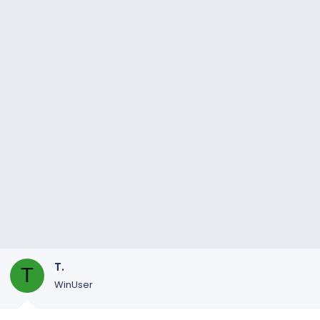
T.
T
WinUser