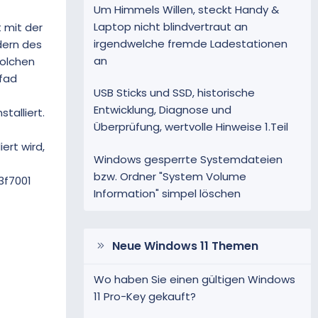
Um Himmels Willen, steckt Handy &
Laptop nicht blindvertraut an
 mit der
irgendwelche fremde Ladestationen
dern des
an
solchen
fad
USB Sticks und SSD, historische
Entwicklung, Diagnose und
talliert.
Überprüfung, wertvolle Hinweise 1.Teil
ert wird,
Windows gesperrte Systemdateien
bzw. Ordner "System Volume
3f7001
Information" simpel löschen
Neue Windows 11 Themen
Wo haben Sie einen gültigen Windows
11 Pro-Key gekauft?