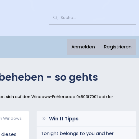
Anmelden
Registrieren
 beheben - so gehts
riert sich auf den Windows-Fehlercode 0x803f7001 bei der
Win 11 Tipps
n Windows...
Tonight belongs to you and her
n dieses