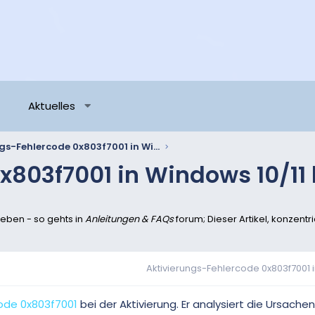
Aktuelles
Aktivierungs-Fehlercode 0x803f7001 in Windows 10/11 beheben - so gehts
x803f7001 in Windows 10/11
heben - so gehts in
Anleitungen & FAQs
forum; Dieser Artikel, konzent
Aktivierungs-Fehlercode 0x803f7001 i
ode 0x803f7001
bei der Aktivierung. Er analysiert die Ursache