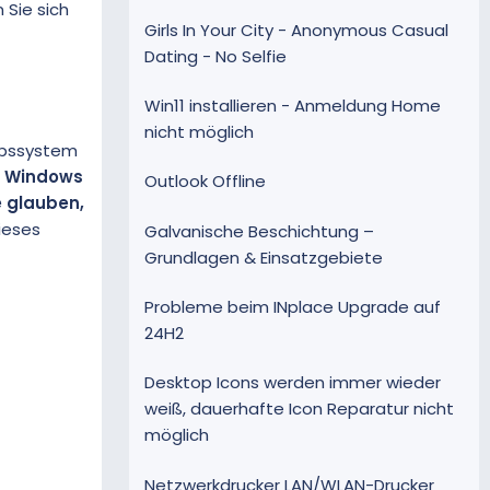
 Sie sich
Girls In Your City - Anonymous Casual
Dating - No Selfie
Win11 installieren - Anmeldung Home
nicht möglich
iebssystem
n Windows
Outlook Offline
e glauben,
dieses
Galvanische Beschichtung –
Grundlagen & Einsatzgebiete
Probleme beim INplace Upgrade auf
24H2
Desktop Icons werden immer wieder
weiß, dauerhafte Icon Reparatur nicht
möglich
Netzwerkdrucker LAN/WLAN-Drucker