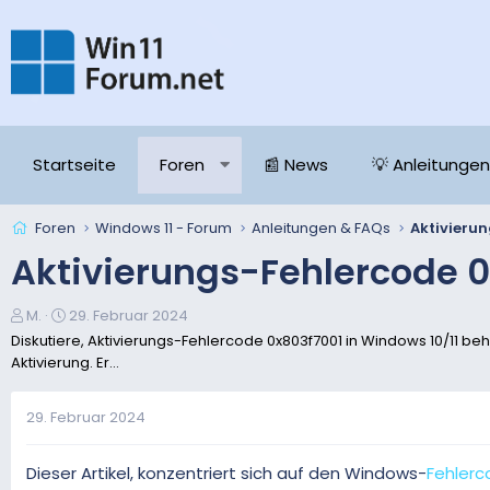
Startseite
Foren
📰 News
💡 Anleitungen
Foren
Windows 11 - Forum
Anleitungen & FAQs
Aktivierungs-Fehlercode 0
E
E
M.
29. Februar 2024
r
r
Diskutiere, Aktivierungs-Fehlercode 0x803f7001 in Windows 10/11 be
s
s
Aktivierung. Er...
t
t
e
e
29. Februar 2024
l
l
l
l
e
t
Dieser Artikel, konzentriert sich auf den Windows-
Fehlerc
r
a