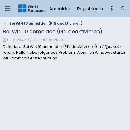
Anmelden
Registrieren
Bei WIN 10 anmelden (PIN deaktivieren)
Bei WIN 10 anmelden (PIN deaktivieren)
E
E
User 2947
29. Januar 2020
r
r
Diskutiere, Bei WIN 10 anmelden (PIN deaktivieren) in
Allgemein
s
s
forum; Hallo, habe folgendes Problem: Wenn ich Windows starten
t
t
will kommt als erste Meldung...
e
e
l
l
l
l
e
t
r
a
m