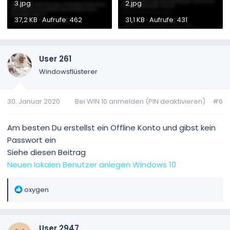
3.jpg
2.jpg
37,2 KB · Aufrufe: 462
31,1 KB · Aufrufe: 431
User 261
Windowsflüsterer
30. Januar 2020
Bei WIN 10 anmelden (PIN deaktivieren)
#6
Am besten Du erstellst ein Offline Konto und gibst kein
Passwort ein
Siehe diesen Beitrag
Neuen lokalen Benutzer anlegen Windows 10
R
oxygen
e
a
k
User 2947