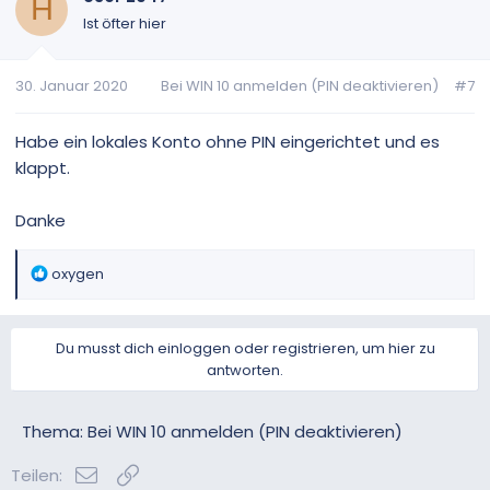
t
H
i
Ist öfter hier
o
n
30. Januar 2020
Bei WIN 10 anmelden (PIN deaktivieren)
#7
e
n
:
Habe ein lokales Konto ohne PIN eingerichtet und es
klappt.
Danke
R
oxygen
e
a
k
Du musst dich einloggen oder registrieren, um hier zu
t
antworten.
i
o
n
Thema: Bei WIN 10 anmelden (PIN deaktivieren)
e
n
E-Mail
Link
Teilen: