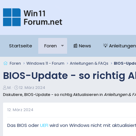
Startseite
Foren
📰 News
💡 Anleitungen
Foren
Windows 11 - Forum
Anleitungen & FAQs
BIOS-Updat
BIOS-Update - so richtig A
E
E
M.
12. März 2024
r
r
Diskutiere, BIOS-Update - so richtig Aktualisieren in
Anleitungen & F
s
s
t
t
12. März 2024
e
e
l
l
l
l
Das BIOS oder
UEFI
wird von Windows nicht mit aktualisier
e
t
r
a