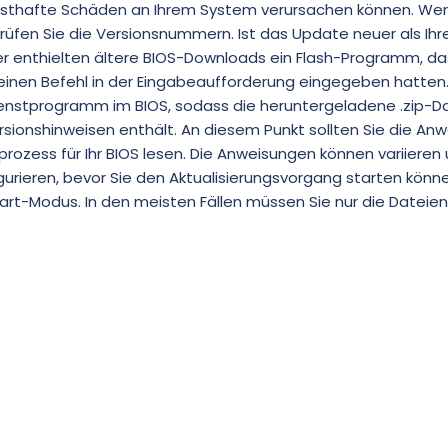
nsthafte Schäden an Ihrem System verursachen können. Wen
prüfen Sie die Versionsnummern. Ist das Update neuer als Ihr
üher enthielten ältere BIOS-Downloads ein Flash-Programm, d
inen Befehl in der Eingabeaufforderung eingegeben hatten
ienstprogramm im BIOS, sodass die heruntergeladene .zip-Da
rsionshinweisen enthält. An diesem Punkt sollten Sie die An
ozess für Ihr BIOS lesen. Die Anweisungen können variieren 
igurieren, bevor Sie den Aktualisierungsvorgang starten könn
rt-Modus. In den meisten Fällen müssen Sie nur die Dateien