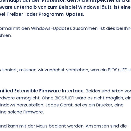
überhaupt auf den Prozessor, den Arbeitsspeicher und di
ware unterhalb von zum Beispiel Windows läuft, ist eine
 bei Treiber- oder Programm-Upates.
mal mit den Windows-Updates zusammen. Ist dies bei Ihnen
hren.
nktioniert, müssen wir zunächst verstehen, was ein BIOS/UEFI i
nified Extensible Firmware Interface
. Beides sind Arten vo
rdware ermöglicht. Ohne BIOS/UEFI wäre es nicht möglich, ei
dows herzustellen. Jedes Gerät, sei es ein Drucker, eine
ine solche Firmware.
 und kann mit der Maus bedient werden. Ansonsten sind die