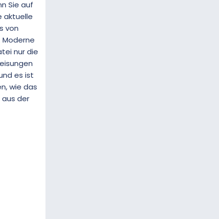
n Sie auf
e aktuelle
as von
. Moderne
tei nur die
weisungen
und es ist
en, wie das
 aus der