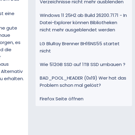
Verzeichnisse nicht mehr ausblenden
st eine
Windows 11 25H2 ab Build 26200.7171 - In
Datei-Explorer können Bibliotheken
ine gute
nicht mehr ausgeblendet werden
enaue
orgen, es
LG BluRay Brenner BH16NS55 startet
nd die
nicht
r
haus
Wie 512GB SSD auf 1TB SSD umbauen ?
Alternativ
BAD_POOL_HEADER (0x19) Wer hat das
u erhalten.
Problem schon mal gelöst?
Firefox Seite öffnen