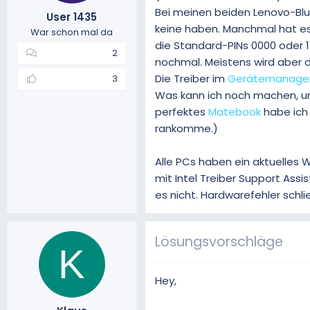
Bei meinen beiden Lenovo-Blue
m
t
User 1435
e
keine haben. Manchmal hat es
War schon mal da
die Standard-PINs 0000 oder 
2
nochmal. Meistens wird aber d
Die Treiber im
Gerätemanage
3
Was kann ich noch machen, um
perfektes
Matebook
habe ich 
rankomme.)
Alle PCs haben ein aktuelles W
mit Intel Treiber Support Assi
es nicht. Hardwarefehler schl
Lösungsvorschläge
K
Hey,