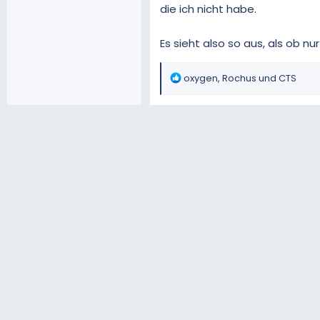
die ich nicht habe.
Es sieht also so aus, als ob nur 
R
oxygen
,
Rochus
und
CTS
e
a
k
t
i
o
n
e
n
: