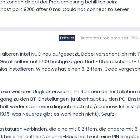
n können dir bei der Problemlösung behilflich sein:
alhost port 9200 after 0 ms: Could not connect to server
Bluetooth Probleme seit 1709
Ersteller
 älteren Intel NUC neu aufgesetzt. Dabei versehentlich mit 
erät selber auf 1709 hochgezogen. Und - Überraschung! - hi
os installieren, Windows hat einen 8-Ziffern-Code vorgesch
ein weiteres Unglück erwischt: Im Rahmen der Installation 
Zugang zu den BT-Einstellungen, ja überhaupt zu den PC-Einst
alf weder startmenu.diagcab noch sfc /scannow. Ich install
99.15, was Neueres gibt es wohl noch nicht). Seufz!
taturen verbinden, die eine mit 8 Ziffern, die andere mit 6.
 bei einer dritten Noname-Maus hätte ich eine PIN eingeben