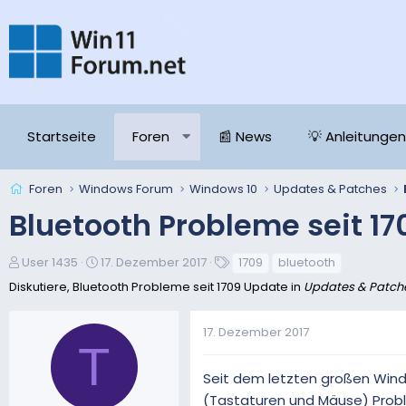
Startseite
Foren
📰 News
💡 Anleitungen
Foren
Windows Forum
Windows 10
Updates & Patches
Bluetooth Probleme seit 1
E
E
S
User 1435
17. Dezember 2017
1709
bluetooth
r
r
c
Diskutiere, Bluetooth Probleme seit 1709 Update in
Updates & Patch
s
s
h
t
t
l
17. Dezember 2017
e
e
a
T
l
l
g
l
l
w
Seit dem letzten großen Win
e
t
o
(Tastaturen und Mäuse) Prob
r
a
r