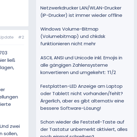
Netzwerkdrucker LAN/WLAN-Drucker
(IP-Drucker) ist immer wieder offline
Windows Volume-Bitmap
(Volumebitmap) und chkdsk
 Update
#2
funktionieren nicht mehr
1703
ASCII, ANSI und Unicode inkl. Emojis in
er ließ
alle gängigen Zahlensysteme
lagen,
konvertieren und umgekehrt: T1/2
Festplatten-LED Anzeige am Laptop
der
oder Tablett nicht vorhanden/fehlt?
ellungen
Ärgerlich, aber es gibt alternativ eine
ierte
bessere Software-Lösung!
Schon wieder die Feststell-Taste auf
 Und zwei
der Tastatur unbemerkt aktiviert, alles
 sollen,
noch einmal schreiben?