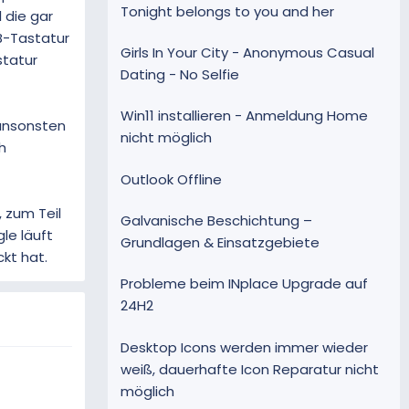
Tonight belongs to you and her
 die gar
B-Tastatur
Girls In Your City - Anonymous Casual
statur
Dating - No Selfie
Win11 installieren - Anmeldung Home
 ansonsten
nicht möglich
h
Outlook Offline
, zum Teil
Galvanische Beschichtung –
le läuft
Grundlagen & Einsatzgebiete
kt hat.
Probleme beim INplace Upgrade auf
24H2
Desktop Icons werden immer wieder
weiß, dauerhafte Icon Reparatur nicht
möglich