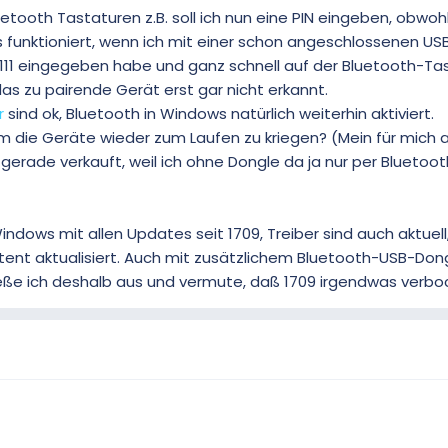
tooth Tastaturen z.B. soll ich nun eine PIN eingeben, obwohl
 funktioniert, wenn ich mit einer schon angeschlossenen US
1111 eingegeben habe und ganz schnell auf der Bluetooth-Ta
as zu pairende Gerät erst gar nicht erkannt.
r
sind ok, Bluetooth in Windows natürlich weiterhin aktiviert.
 die Geräte wieder zum Laufen zu kriegen? (Mein für mich
gerade verkauft, weil ich ohne Dongle da ja nur per Bluetoot
indows mit allen Updates seit 1709, Treiber sind auch aktuell
stent aktualisiert. Auch mit zusätzlichem Bluetooth-USB-Dong
ieße ich deshalb aus und vermute, daß 1709 irgendwas verboc