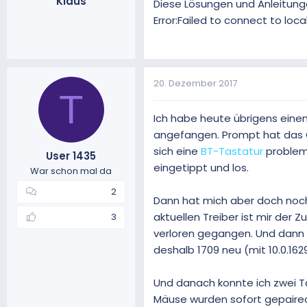
Klaus
Diese Lösungen und Anleitunge
Error:Failed to connect to loc
20. Dezember 2017
T
Ich habe heute übrigens einen
angefangen. Prompt hat das G
sich eine
BT-Tastatur
probleml
User 1435
eingetippt und los.
War schon mal da
2
Dann hat mich aber doch noch 
aktuellen Treiber ist mir der 
3
verloren gegangen. Und dann h
deshalb 1709 neu (mit 10.0.162
Und danach konnte ich zwei Tas
Mäuse wurden sofort gepaired,