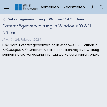
Anmelden
Registrieren
Datenträgerverwaltung in Windows 10 & 11 öffnen
Datenträgerverwaltung in Windows 10 & 11
öffnen
E
E
M.
24. Februar 2024
r
r
Diskutiere, Datenträgerverwaltung in Windows 10 & 11 öffnen in
s
s
Anleitungen & FAQs
forum; Mit Hilfe der Datenträgerverwaltung
t
t
können Sie die Verwaltung Ihrer Laufwerke durchführen. Unter...
e
e
l
l
l
l
e
t
r
a
m