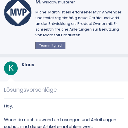
G
M.
Windowsflüsterer
e
s
Michel Martin
ist ein erfahrener MVP Anwender
c
und testet regelmäßig neue Geräte und wirkt
h
an der Entwicklung als Product Owner mit. Er
r
schreibt hilfreiche Anleitungen zur Benutzung
i
von Microsoft Produkten.
e
b
Teammitglied
e
n
v
Klaus
K
o
n
Lösungsvorschläge
Hey,
Wenn du nach bewährten Lösungen und Anleitungen
suchst, sind diese Artikel empfehlenswert: