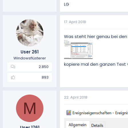
LG
17. April 2018
Was steht hier genau bei den 
User 261
Windowsflüsterer
kopiere mal den ganzen Text v
2.850
893
22. April 2018
M
User 1761