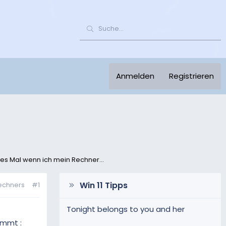
Anmelden
Registrieren
des Mal wenn ich mein Rechner...
Win 11 Tipps
echners
#1
Tonight belongs to you and her
ommt :