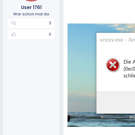
m
t
User 1761
e
War schon mal da
3
0