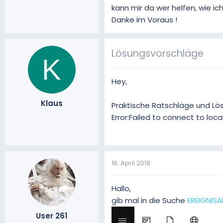
kann mir da wer helfen, wie i
Danke im Voraus !
Lösungsvorschläge
K
Hey,
Klaus
Praktische Ratschläge und Lö
Error:Failed to connect to loc
16. April 2018
Hallo,
gib mal in die Suche
EREIGNISA
User 261