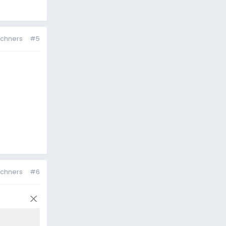
echners
#5
echners
#6