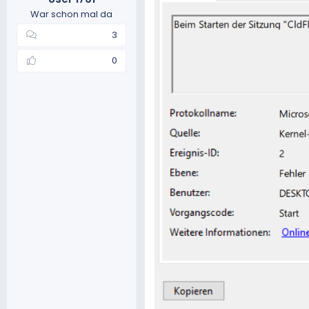
War schon mal da
3
0