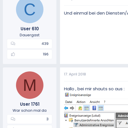
C
Und einmal bei den Diensten/
User 610
Dauergast
439
196
17. April 2018
M
Hallo , bei mir shauts so aus :
User 1761
War schon mal da
3