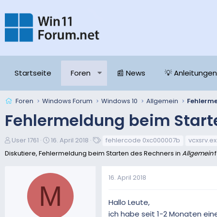
Startseite
Foren
📰 News
💡 Anleitungen
Foren
Windows Forum
Windows 10
Allgemein
Fehlerme
Fehlermeldung beim Start
E
E
S
User 1761
16. April 2018
fehlercode 0xc000007b
vcxsrv.e
r
r
c
Diskutiere, Fehlermeldung beim Starten des Rechners in
Allgemein
f
s
s
h
t
t
l
16. April 2018
e
e
a
M
l
l
g
l
l
w
Hallo Leute,
e
t
o
ich habe seit 1-2 Monaten ei
r
a
r