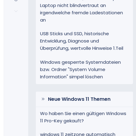
i
Laptop nicht blindvertraut an
N
t
irgendwelche fremde Ladestationen
e
i
an
g
v
a
e
USB Sticks und SSD, historische
t
S
Entwicklung, Diagnose und
i
t
Überprüfung, wertvolle Hinweise 1.Teil
v
i
e
m
Windows gesperrte Systemdateien
S
m
bzw. Ordner "System Volume
t
e
i
Information" simpel löschen
m
m
e
Neue Windows 11 Themen
Wo haben Sie einen gültigen Windows
11 Pro-Key gekauft?
windows 11 zeitzone automatisch