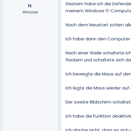
Gestern habe ich die Defende
H.
m
meinem Windows 11-Computer 
WinUser
Nach dem Neustart schien alle
Ich habe dann den Computer 
Nach einer Weile schaltete ic
flackern und schaltete sich d
Ich bewegte die Maus auf den 
Ich legte die Maus wieder auf
Der zweite Bildschirm schaltet
Ich habe die Funktion deaktiv
Ich glaube nicht, dass es sich