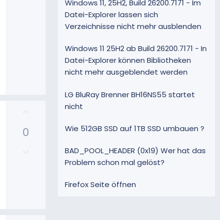
Windows 11, 25H2, Build 26200.7171 - Im
Datei-Explorer lassen sich
Verzeichnisse nicht mehr ausblenden
Windows 11 25H2 ab Build 26200.7171 - In
Datei-Explorer können Bibliotheken
nicht mehr ausgeblendet werden
LG BluRay Brenner BH16NS55 startet
nicht
P
o
Wie 512GB SSD auf 1TB SSD umbauen ?
0
s
i
N
BAD_POOL_HEADER (0x19) Wer hat das
t
e
Problem schon mal gelöst?
i
g
v
a
e
Firefox Seite öffnen
t
S
i
t
v
i