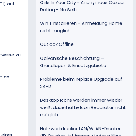
Girls In Your City - Anonymous Casual
CI) auf
Dating - No Selfie
Win11 installieren - Anmeldung Home
nicht möglich
Outlook Offline
tweise zu
Galvanische Beschichtung –
Grundlagen & Einsatzgebiete
d an.
Probleme beim INplace Upgrade auf
24H2
Desktop Icons werden immer wieder
weiß, dauerhafte Icon Reparatur nicht
möglich
Netzwerkdrucker LAN/WLAN-Drucker
 einer
(IP-Drucker) ist immer wieder offline