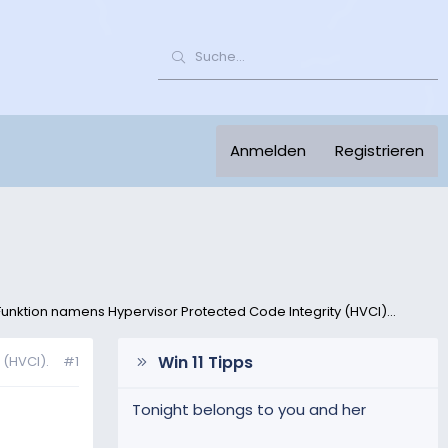
Anmelden
Registrieren
unktion namens Hypervisor Protected Code Integrity (HVCI)...
Win 11 Tipps
 (HVCI).
#1
Tonight belongs to you and her