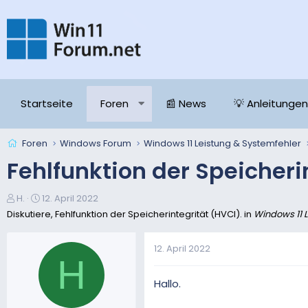
Startseite
Foren
📰 News
💡 Anleitungen
Foren
Windows Forum
Windows 11 Leistung & Systemfehler
Fehlfunktion der Speicheri
E
E
H.
12. April 2022
r
r
Diskutiere, Fehlfunktion der Speicherintegrität (HVCI). in
Windows 11 
s
s
t
t
12. April 2022
e
e
H
l
l
l
l
Hallo.
e
t
r
a