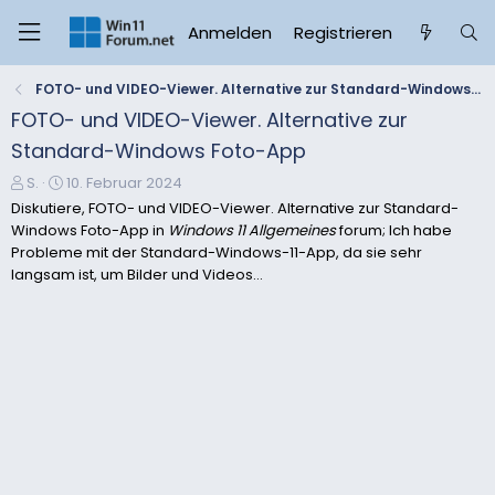
Anmelden
Registrieren
FOTO- und VIDEO-Viewer. Alternative zur Standard-Windows Foto-App
FOTO- und VIDEO-Viewer. Alternative zur
Standard-Windows Foto-App
E
E
S.
10. Februar 2024
r
r
Diskutiere, FOTO- und VIDEO-Viewer. Alternative zur Standard-
s
s
Windows Foto-App in
Windows 11 Allgemeines
forum; Ich habe
t
t
Probleme mit der Standard-Windows-11-App, da sie sehr
e
e
langsam ist, um Bilder und Videos...
l
l
l
l
e
t
r
a
m