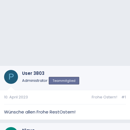
User 3803
P
Administrator
Teammitglied
10. April 2023
Frohe Ostern!
#1
Wünsche allen Frohe RestOstern!