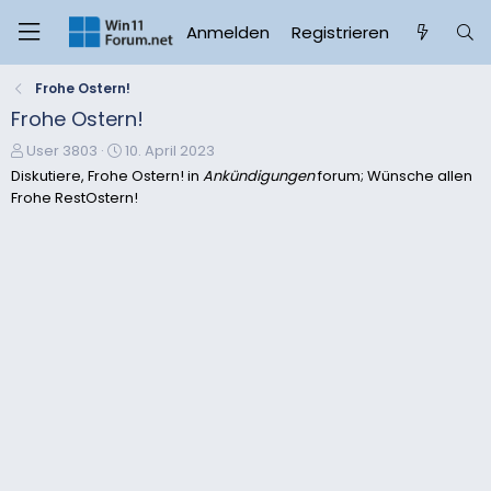
Anmelden
Registrieren
Frohe Ostern!
Frohe Ostern!
E
E
User 3803
10. April 2023
r
r
Diskutiere, Frohe Ostern! in
Ankündigungen
forum; Wünsche allen
s
s
Frohe RestOstern!
t
t
e
e
l
l
l
l
e
t
r
a
m