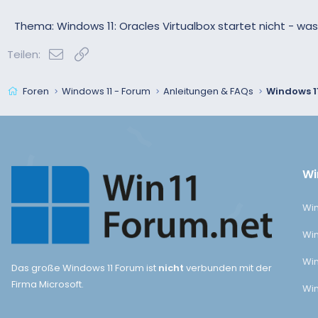
Thema: Windows 11: Oracles Virtualbox startet nicht - was
E-Mail
Link
Teilen:
Foren
Windows 11 - Forum
Anleitungen & FAQs
Wi
Win
Win
Win
Das große Windows 11 Forum ist
nicht
verbunden mit der
Firma Microsoft.
Win