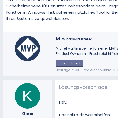
Sicherheitsebene für Benutzer, insbesondere beim Umgan
Funktion in Windows 11 ist daher ein nützliches Tool für
ihres Systems zu gewährleisten.
G
M.
Windowsflüsterer
e
s
Michel Martin
ist ein erfahrener MVP
c
Product Owner mit. Er schreibt hilfr
h
r
Teammitglied
i
Beiträge
2.136
Reaktionspunkte
11
e
b
e
Lösungsvorschläge
K
n
v
o
Hey,
n
Klaus
Das sollte dir weiterhelfen: