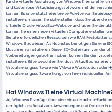
Für die virtuelle Ausführung von Windows 11 empfehle ich 
und kostenlose Virtualisierungssoftware, mit der vers
können. Es unterstützt eine breite Palette von Betriebssy
installieren, müssen Sie sicherstellen, dass Sie über die
offizielle Oracle VirtualBox-Website und laden Sie die akt
können Sie einen neuen virtuellen Computer erstellen und
Sie alle erforderlichen Ressourcen wie RAM, Festplatte
Windows 11 zuweisen. Als Nächstes benötigen Sie eine IS
Maschine zu installieren. Diese ISO-Datei kann von der o
Vorbereitungen getroffen haben, können Sie den virtuel
installieren. Bitte beachten Sie, dass VirtualBox nur eine
Virtualisierungssoftware wie VMware Workstation oder Hy
Virtualisierungssoftware hängt von Ihren individuellen A
Hat Windows 11 eine Virtual Machine
Ja, Windows 11 verfügt über eine Virtual Machine-Funkti
ermöglicht es Benutzern, Anwendungen und Dateien in e
zu testen oder unsichere Dateien zu öffnen, ohne das H