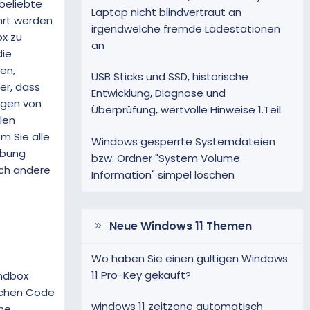
 beliebte
Laptop nicht blindvertraut an
hrt werden
irgendwelche fremde Ladestationen
ox zu
an
die
ben,
USB Sticks und SSD, historische
er, dass
Entwicklung, Diagnose und
ngen von
Überprüfung, wertvolle Hinweise 1.Teil
len
m Sie alle
Windows gesperrte Systemdateien
ebung
bzw. Ordner "System Volume
auch andere
Information" simpel löschen
Neue Windows 11 Themen
Wo haben Sie einen gültigen Windows
11 Pro-Key gekauft?
andbox
lichen Code
windows 11 zeitzone automatisch
che