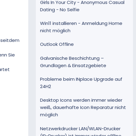
Girls In Your City - Anonymous Casual
Dating - No Selfie
Win11 installieren - Anmeldung Home
nicht möglich
n seitdem
Outlook Offline
enn Sie
Galvanische Beschichtung –
Grundlagen & Einsatzgebiete
artet
Probleme beim INplace Upgrade auf
24H2
Desktop Icons werden immer wieder
weiß, dauerhafte Icon Reparatur nicht
möglich
Netzwerkdrucker LAN/WLAN-Drucker
(IP-Drucker) ist immer wieder offline