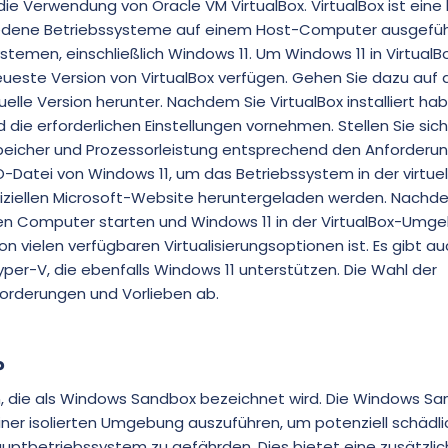
die Verwendung von Oracle VM VirtualBox. VirtualBox ist eine
chiedene Betriebssysteme auf einem Host-Computer ausgefü
stemen, einschließlich Windows 11. Um Windows 11 in VirtualB
 neueste Version von VirtualBox verfügen. Gehen Sie dazu auf 
uelle Version herunter. Nachdem Sie VirtualBox installiert ha
 die erforderlichen Einstellungen vornehmen. Stellen Sie sich
nspeicher und Prozessorleistung entsprechend den Anforderu
O-Datei von Windows 11, um das Betriebssystem in der virtuel
ffiziellen Microsoft-Website heruntergeladen werden. Nachde
len Computer starten und Windows 11 in der VirtualBox-Umg
 von vielen verfügbaren Virtualisierungsoptionen ist. Es gibt 
per-V, die ebenfalls Windows 11 unterstützen. Die Wahl der
nforderungen und Vorlieben ab.
?
on, die als Windows Sandbox bezeichnet wird. Die Windows S
iner isolierten Umgebung auszuführen, um potenziell schäd
auptbetriebssystem zu gefährden. Dies bietet eine zusätzli