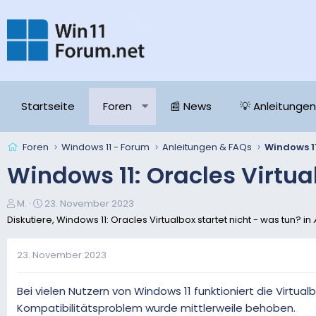
Startseite
Foren
📰 News
💡 Anleitungen
Foren
Windows 11 - Forum
Anleitungen & FAQs
Windows 11: Oracles Virtua
E
E
M.
23. November 2023
r
r
Diskutiere, Windows 11: Oracles Virtualbox startet nicht - was tun? in
s
s
t
t
23. November 2023
e
e
l
l
l
l
Bei vielen Nutzern von Windows 11 funktioniert die Virtua
e
t
Kompatibilitätsproblem wurde mittlerweile behoben.
r
a