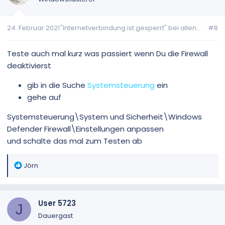
24. Februar 2021
"Internetverbindung ist gesperrt" bei allen...
#8
Teste auch mal kurz was passiert wenn Du die Firewall
deaktivierst
gib in die Suche
Systemsteuerung
ein
gehe auf
Systemsteuerung\System und Sicherheit\Windows
Defender Firewall\Einstellungen anpassen
und schalte das mal zum Testen ab
R
Jörn
e
a
k
User 5723
t
J
i
Dauergast