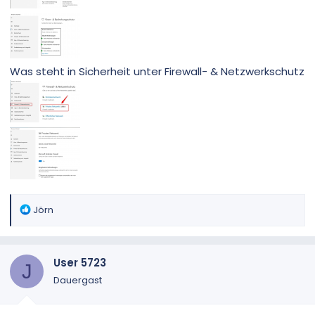
Was steht in Sicherheit unter Firewall- & Netzwerkschutz
R
Jörn
e
a
k
User 5723
t
J
i
Dauergast
o
n