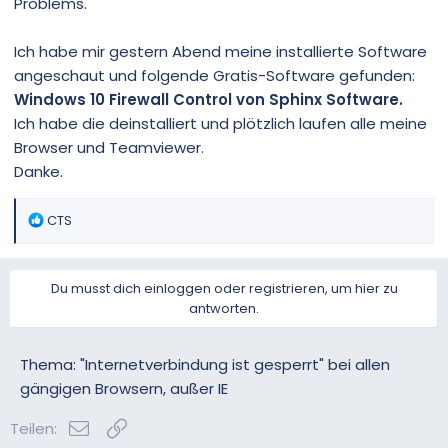
Problems.
Ich habe mir gestern Abend meine installierte Software
angeschaut und folgende Gratis-Software gefunden:
Windows 10 Firewall Control von Sphinx Software.
Ich habe die deinstalliert und plötzlich laufen alle meine
Browser und Teamviewer.
Danke.
R
CTS
e
a
k
Du musst dich einloggen oder registrieren, um hier zu
t
antworten.
i
o
n
Thema: "Internetverbindung ist gesperrt" bei allen
e
gängigen Browsern, außer IE
n
:
E-Mail
Link
Teilen: