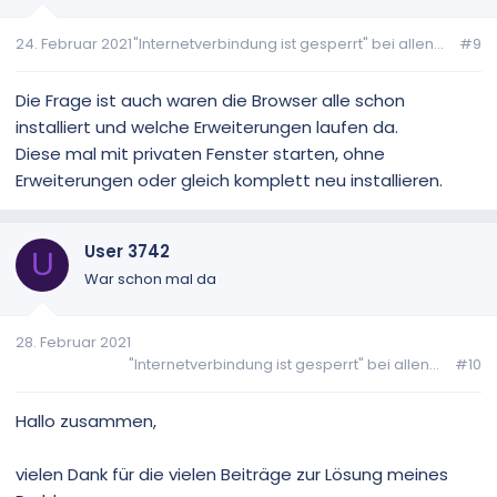
o
n
24. Februar 2021
"Internetverbindung ist gesperrt" bei allen...
#9
e
n
:
Die Frage ist auch waren die Browser alle schon
installiert und welche Erweiterungen laufen da.
Diese mal mit privaten Fenster starten, ohne
Erweiterungen oder gleich komplett neu installieren.
User 3742
U
War schon mal da
28. Februar 2021
"Internetverbindung ist gesperrt" bei allen...
#10
Hallo zusammen,
vielen Dank für die vielen Beiträge zur Lösung meines