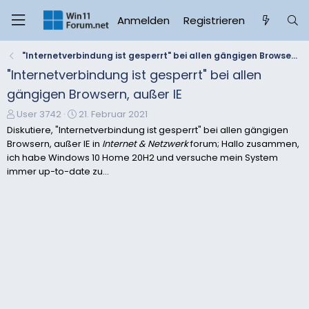
Anmelden
Registrieren
"Internetverbindung ist gesperrt" bei allen gängigen Browsern, außer IE
"Internetverbindung ist gesperrt" bei allen
gängigen Browsern, außer IE
E
E
User 3742
21. Februar 2021
r
r
Diskutiere, "Internetverbindung ist gesperrt" bei allen gängigen
s
s
Browsern, außer IE in
Internet & Netzwerk
forum; Hallo zusammen,
t
t
ich habe Windows 10 Home 20H2 und versuche mein System
e
e
immer up-to-date zu...
l
l
l
l
e
t
r
a
m