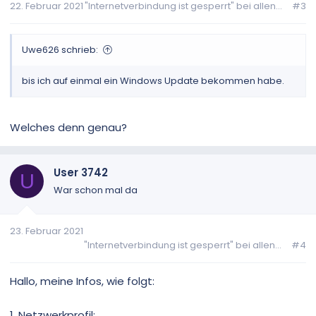
22. Februar 2021
"Internetverbindung ist gesperrt" bei allen...
#3
e
n
:
Uwe626 schrieb:
bis ich auf einmal ein Windows Update bekommen habe.
Welches denn genau?
User 3742
U
War schon mal da
23. Februar 2021
"Internetverbindung ist gesperrt" bei allen...
#4
Hallo, meine Infos, wie folgt:
1. Netzwerkprofil: