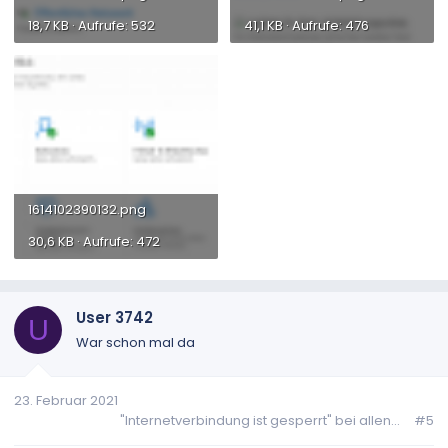
18,7 KB · Aufrufe: 532
41,1 KB · Aufrufe: 476
1614102390132.png
30,6 KB · Aufrufe: 472
User 3742
U
War schon mal da
23. Februar 2021
"Internetverbindung ist gesperrt" bei allen...
#5