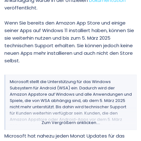
Ankündigung wurde in der offiziellen
Dokumentation
veröffentlicht.
Wenn Sie bereits den Amazon App Store und einige
seiner Apps auf Windows 11 installiert haben, können Sie
sie weiterhin nutzen und bis zum 5. März 2025
technischen Support erhalten. Sie können jedoch keine
neuen Apps mehr installieren und auch nicht den Store
selbst.
Microsoft stellt die Unterstützung für das Windows
Subsystem für Android (WSA) ein. Dadurch wird der
Amazon Appstore auf Windows und alle Anwendungen und
Spiele, die von WSA abhängig sind, ab dem 5. März 2025
nicht mehr unterstützt. Bis dahin wird technischer Support
für Kunden weiterhin verfügbar sein. Kunden, die den
Amazon Appstore oder Android-Apps vor dem 5. März
Zum Vergrößern anklicken....
2024 installiert haben, haben weiterhin Zugriff auf diese
Apps bis zum Ablaufdatum am 5. März 2025. Bei weiteren
Microsoft hat nahezu jeden Monat Updates für das
Fragen wenden Sie sich bitte an unser Support-Team unter