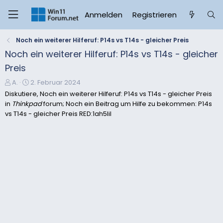
Anmelden
Registrieren
Noch ein weiterer Hilferuf: P14s vs T14s - gleicher Preis
Noch ein weiterer Hilferuf: P14s vs T14s - gleicher
Preis
E
E
A.
2. Februar 2024
r
r
Diskutiere, Noch ein weiterer Hilferuf: P14s vs T14s - gleicher Preis
s
s
in
Thinkpad
forum; Noch ein Beitrag um Hilfe zu bekommen: P14s
t
t
vs T14s - gleicher Preis RED:1ah5lil
e
e
l
l
l
l
e
t
r
a
m