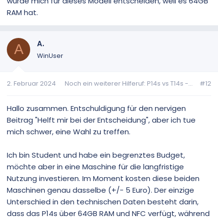
würde mich für dieses Modell entscheiden, weil es 64GB
RAM hat.
A.
A
WinUser
2. Februar 2024
Noch ein weiterer Hilferuf: P14s vs T14s -...
#12
Hallo zusammen. Entschuldigung für den nervigen
Beitrag "Helft mir bei der Entscheidung", aber ich tue
mich schwer, eine Wahl zu treffen.
Ich bin Student und habe ein begrenztes Budget,
möchte aber in eine Maschine für die langfristige
Nutzung investieren. Im Moment kosten diese beiden
Maschinen genau dasselbe (+/- 5 Euro). Der einzige
Unterschied in den technischen Daten besteht darin,
dass das P14s über 64GB RAM und NFC verfügt, während