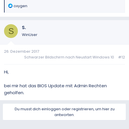
R
oxygen
e
a
k
S.
t
S
i
WinUser
o
n
26. Dezember 2017
e
Schwarzer Bildschirm nach Neustart Windows 10
#12
n
:
Hi,
bei mir hat das BIOS Update mit Admin Rechten
geholfen.
Du musst dich einloggen oder registrieren, um hier zu
antworten.