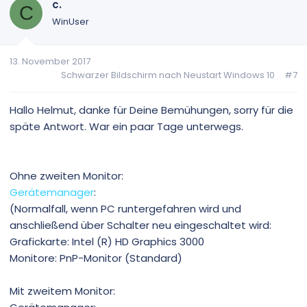
c.
t
C
i
WinUser
o
n
13. November 2017
e
Schwarzer Bildschirm nach Neustart Windows 10
#7
n
:
Hallo Helmut, danke für Deine Bemühungen, sorry für die
späte Antwort. War ein paar Tage unterwegs.
Ohne zweiten Monitor:
Gerätemanager
:
(Normalfall, wenn PC runtergefahren wird und
anschließend über Schalter neu eingeschaltet wird:
Grafickarte: Intel (R) HD Graphics 3000
Monitore: PnP-Monitor (Standard)
Mit zweitem Monitor: