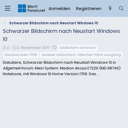
Anmelden
Registrieren
Schwarzer Bildschirm nach Neustart Windows 10
Schwarzer Bildschirm nach Neustart Windows
10
E
E
S
c.
2. November 2017
bildschirm schwarz
r
r
c
blackscreen 1709
dunkler bildschirm. falscher hdmi ausgang
s
s
h
Diskutiere, Schwarzer Bildschirm nach Neustart Windows 10 in
t
t
l
Allgemein
forum; Mein System: Medion Akoya E7220 (MD 98740)
e
e
a
Notebook, mit Windows 10 Home Version 1709. Das...
l
l
g
l
l
w
e
t
o
r
a
r
m
t
e