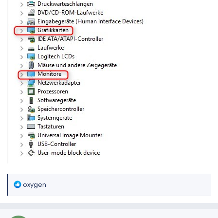
R
oxygen
e
a
k