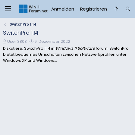
Anmelden
Registrieren
SwitchPro 1.14
SwitchPro 1.14
E
E
User 3803
9. Dezember 2022
r
r
Diskutiere, SwitchPro 1.14 in
Windows 11 Software
forum; SwitchPro
s
s
bietet bequemes Umschalten zwischen Netzwerkprofilen unter
t
t
Windows XP und Windows...
e
e
l
l
l
l
e
t
r
a
m