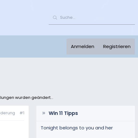
Anmelden
Registrieren
llungen wurden geändert...
Win 11 Tipps
nderung
#1
Tonight belongs to you and her