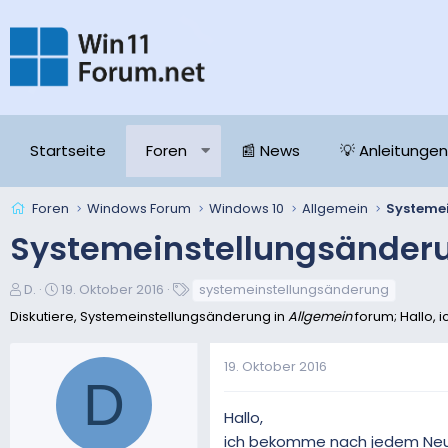
Startseite
Foren
📰 News
💡 Anleitungen
Foren
Windows Forum
Windows 10
Allgemein
Systeme
Systemeinstellungsänder
E
E
S
D.
19. Oktober 2016
systemeinstellungsänderung
r
r
c
Diskutiere, Systemeinstellungsänderung in
Allgemein
forum; Hallo,
s
s
h
t
t
l
19. Oktober 2016
e
e
a
D
l
l
g
l
l
w
Hallo,
e
t
o
ich bekomme nach jedem Neus
r
a
r