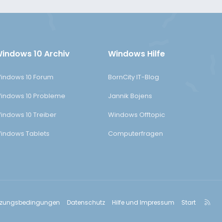
indows 10 Archiv
Windows Hilfe
indows 10 Forum
BornCity IT-Blog
indows 10 Probleme
Jannik Bojens
indows 10 Treiber
Windows Offtopic
indows Tablets
Computerfragen
R
tzungsbedingungen
Datenschutz
Hilfe und Impressum
Start
S
S