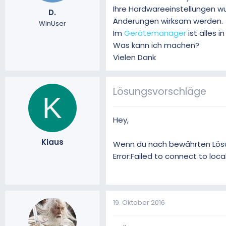
Ihre Hardwareeinstellungen wu
m
t
D.
e
Änderungen wirksam werden.
WinUser
Im
Gerätemanager
ist alles 
Was kann ich machen?
Vielen Dank
Lösungsvorschläge
K
Hey,
Klaus
Wenn du nach bewährten Lösun
Error:Failed to connect to loc
19. Oktober 2016