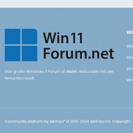
Wi
Win
Win
Win
Das große Windows 11 Forum ist
nicht
verbunden mit der
Firma Microsoft.
Win
®
Community platform by XenForo
© 2010-2024 XenForo Ltd.
Copyright