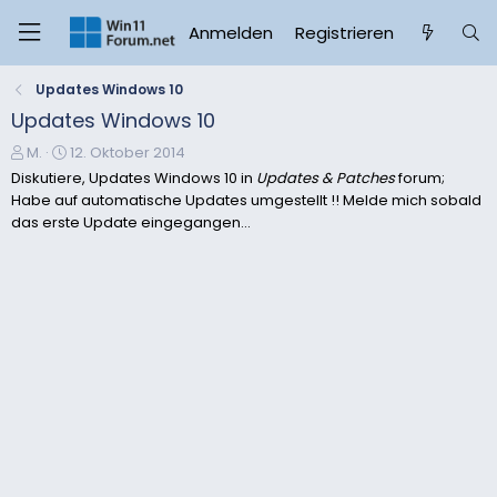
Anmelden
Registrieren
Updates Windows 10
Updates Windows 10
E
E
M.
12. Oktober 2014
r
r
Diskutiere, Updates Windows 10 in
Updates & Patches
forum;
s
s
Habe auf automatische Updates umgestellt !! Melde mich sobald
t
t
das erste Update eingegangen...
e
e
l
l
l
l
e
t
r
a
m