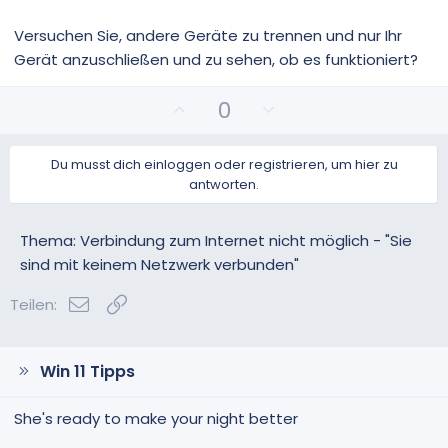
Versuchen Sie, andere Geräte zu trennen und nur Ihr
Gerät anzuschließen und zu sehen, ob es funktioniert?
P
N
0
o
e
s
g
Du musst dich einloggen oder registrieren, um hier zu
i
a
antworten.
t
t
i
i
v
v
Thema: Verbindung zum Internet nicht möglich - "Sie
e
e
sind mit keinem Netzwerk verbunden"
S
S
E-Mail
Link
t
t
Teilen:
i
i
m
m
m
m
Win 11 Tipps
e
e
She's ready to make your night better