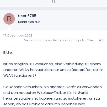
P
N
0
o
e
s
g
i
a
User 5795
R
t
t
Kennt sich aus
i
i
v
v
17. Dezember 2023
e
e
Verbindung zum Internet nicht möglich - "Sie...
#4
S
S
t
t
i
i
Bitte.
m
m
m
m
Ist es möglich, zu versuchen, eine Verbindung zu einem
e
e
anderen WLAN herzustellen, nur um zu überprüfen, ob Ihr
WLAN funktioniert?
Sie können versuchen, ein anderes Gerät zu verwenden
und den neuesten Wireless-Treiber für Ihr Gerät
herunterzuladen, zu kopieren und zu installieren, um zu
sehen, ob das Problem dadurch behoben wird.