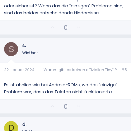
i
i
oder sicher ist? Wenn das die "einzigen" Probleme sind,
m
m
sind das beides entscheidende Hindernisse.
m
m
e
e
P
N
0
o
e
s
g
i
a
s.
S
t
t
WinUser
i
i
v
v
22. Januar 2024
Warum gibt es keinen offiziellen Tiny11?
#5
e
e
S
S
t
t
Es ist ähnlich wie bei Android-ROMs, wo das "einzige"
i
i
Problem war, dass das Telefon nicht funktionierte.
m
m
m
m
P
N
0
e
e
o
e
s
g
i
a
d.
D