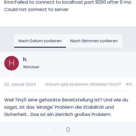
Error:Failed to connect to localhost port 9200 after 0 ms:
Could not connect to server
Nach Datum sortieren
Nach Stimmen sortieren
h.
H
WinUser
22. Januar 2024
Warum gibt es keinen offiziellen Tiny11?
#2
Weil Tiny11 eine gehackte Bereitstellung ist? Und wie du
sagst, ist das 'einzige' Problem die Stabilität und
Sicherheit... Das ist ein ziemlich großes Problem.
P
N
0
o
e