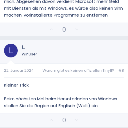
mich. Abgesehen davon verdient Microsoft mehr Geld
e
e
mit Diensten als mit Windows, es würde also keinen Sinn
machen, vorinstallierte Programme zu entfernen.
P
N
0
o
e
s
g
i
a
L.
L
t
t
WinUser
i
i
v
v
22. Januar 2024
Warum gibt es keinen offiziellen Tiny11?
#8
e
e
S
S
t
t
Kleiner Trick.
i
i
m
m
Beim nächsten Mal beim Herunterladen von Windows
m
m
stellen Sie die Region auf Englisch (Welt) ein.
e
e
P
N
0
o
e