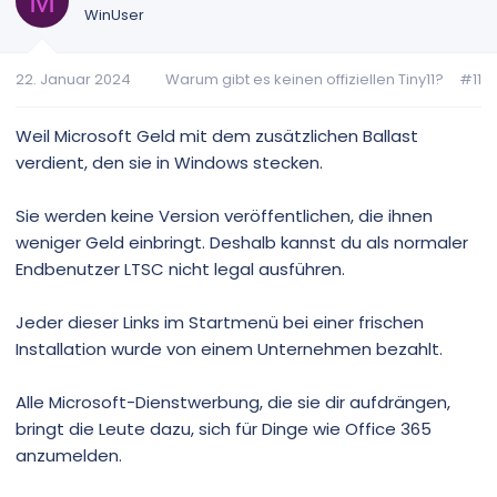
M
t
t
WinUser
i
i
v
v
22. Januar 2024
Warum gibt es keinen offiziellen Tiny11?
#11
e
e
S
S
t
t
Weil Microsoft Geld mit dem zusätzlichen Ballast
i
i
verdient, den sie in Windows stecken.
m
m
m
m
Sie werden keine Version veröffentlichen, die ihnen
e
e
weniger Geld einbringt. Deshalb kannst du als normaler
Endbenutzer LTSC nicht legal ausführen.
Jeder dieser Links im Startmenü bei einer frischen
Installation wurde von einem Unternehmen bezahlt.
Alle Microsoft-Dienstwerbung, die sie dir aufdrängen,
bringt die Leute dazu, sich für Dinge wie Office 365
anzumelden.