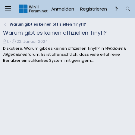
Anmelden
Registrieren
Warum gibt es keinen offiziellen Tiny11?
Warum gibt es keinen offiziellen Tiny11?
E
E
I.
22. Januar 2024
r
r
Diskutiere, Warum gibt es keinen offiziellen Tiny11? in
Windows 11
s
s
Allgemeines
forum; Es ist offensichtlich, dass viele erfahrene
t
t
Benutzer ein schlankes System mit geringem...
e
e
l
l
l
l
e
t
r
a
m