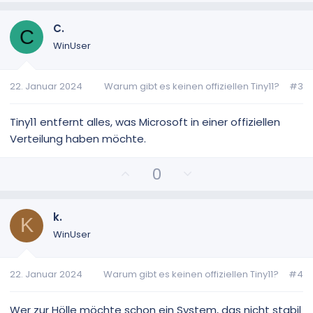
s
g
i
a
C.
C
t
t
WinUser
i
i
v
v
22. Januar 2024
Warum gibt es keinen offiziellen Tiny11?
#3
e
e
S
S
t
t
Tiny11 entfernt alles, was Microsoft in einer offiziellen
i
i
Verteilung haben möchte.
m
m
m
m
P
N
0
e
e
o
e
s
g
i
a
k.
K
t
t
WinUser
i
i
v
v
22. Januar 2024
Warum gibt es keinen offiziellen Tiny11?
#4
e
e
S
S
t
t
Wer zur Hölle möchte schon ein System, das nicht stabil