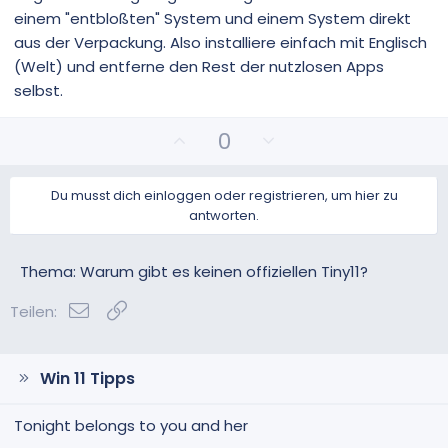
einem "entbloßten" System und einem System direkt
aus der Verpackung. Also installiere einfach mit Englisch
(Welt) und entferne den Rest der nutzlosen Apps
selbst.
P
N
0
o
e
s
g
Du musst dich einloggen oder registrieren, um hier zu
i
a
antworten.
t
t
i
i
v
v
Thema: Warum gibt es keinen offiziellen Tiny11?
e
e
E-Mail
Link
S
S
Teilen:
t
t
i
i
m
m
Win 11 Tipps
m
m
e
e
Tonight belongs to you and her