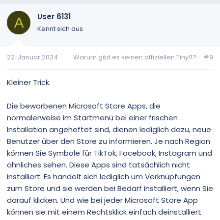
s
g
i
a
User 6131
A
t
t
Kennt sich aus
i
i
v
v
22. Januar 2024
Warum gibt es keinen offiziellen Tiny11?
#9
e
e
S
S
t
t
Kleiner Trick.
i
i
m
m
Die beworbenen Microsoft Store Apps, die
m
m
normalerweise im Startmenü bei einer frischen
e
e
Installation angeheftet sind, dienen lediglich dazu, neue
Benutzer über den Store zu informieren. Je nach Region
können Sie Symbole für TikTok, Facebook, Instagram und
ähnliches sehen. Diese Apps sind tatsächlich nicht
installiert. Es handelt sich lediglich um Verknüpfungen
zum Store und sie werden bei Bedarf installiert, wenn Sie
darauf klicken. Und wie bei jeder Microsoft Store App
können sie mit einem Rechtsklick einfach deinstalliert