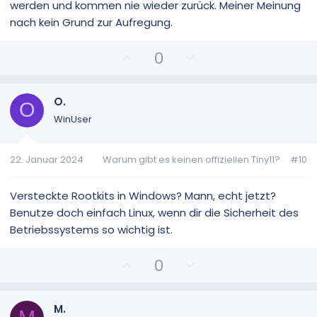
werden und kommen nie wieder zurück. Meiner Meinung
nach kein Grund zur Aufregung.
P
N
0
o
e
s
g
i
a
O.
O
t
t
WinUser
i
i
v
v
22. Januar 2024
Warum gibt es keinen offiziellen Tiny11?
#10
e
e
S
S
t
t
Versteckte Rootkits in Windows? Mann, echt jetzt?
i
i
Benutze doch einfach Linux, wenn dir die Sicherheit des
m
m
Betriebssystems so wichtig ist.
m
m
e
e
P
N
0
o
e
s
g
i
a
M.