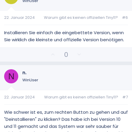
t
t
WinUser
i
i
v
v
22. Januar 2024
Warum gibt es keinen offiziellen Tiny11?
#6
e
e
S
S
t
t
Installieren Sie einfach die eingebettete Version, wenn
i
i
Sie wirklich die kleinste und offizielle Version benötigen.
m
m
m
m
P
N
0
e
e
o
e
s
g
i
a
n.
N
t
t
WinUser
i
i
v
v
22. Januar 2024
Warum gibt es keinen offiziellen Tiny11?
#7
e
e
S
S
t
t
Wie schwer ist es, zum rechten Button zu gehen und auf
i
i
"Deinstallieren" zu klicken? Das habe ich bei Version 10
m
m
und 11 gemacht und das System war sehr sauber für
m
m