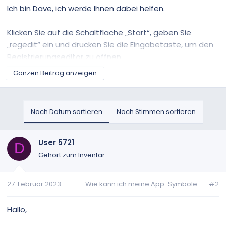
Ich bin Dave, ich werde Ihnen dabei helfen.
Klicken Sie auf die Schaltfläche „Start“, geben Sie
„regedit“ ein und drücken Sie die Eingabetaste, um den
Registrierungseditor zu öffnen
Ganzen Beitrag anzeigen
Klicken Sie auf „Ansicht“ und stellen Sie sicher, dass
„Adressleiste“ aktiviert ist
Nach Datum sortieren
Nach Stimmen sortieren
Fügen Sie dies oben in die Adressleiste ein und drücken
Sie die Eingabetaste
User 5721
D
HKEY_CURRENT_USER\Systemsteuerung\Desktop\Win
Gehört zum Inventar
dowMetrics
27. Februar 2023
Wie kann ich meine App-Symbole...
#2
Bitte stellen Sie einen Screenshot des Fensters des
Registrierungseditors bereit.
Hallo,