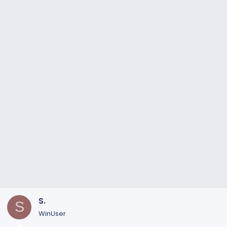
S.
S
WinUser