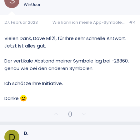
S
t
t
WinUser
i
i
v
v
27. Februar 2023
Wie kann ich meine App-Symbole...
#4
e
e
S
S
t
t
Vielen Dank, Dave M121, für Ihre sehr schnelle Antwort.
i
i
Jetzt ist alles gut.
m
m
m
m
Der vertikale Abstand meiner Symbole lag bei -28860,
e
e
genau wie bei den anderen Symbolen.
Ich schätze Ihre Initiative.
Danke
P
N
0
o
e
s
g
i
a
D.
D