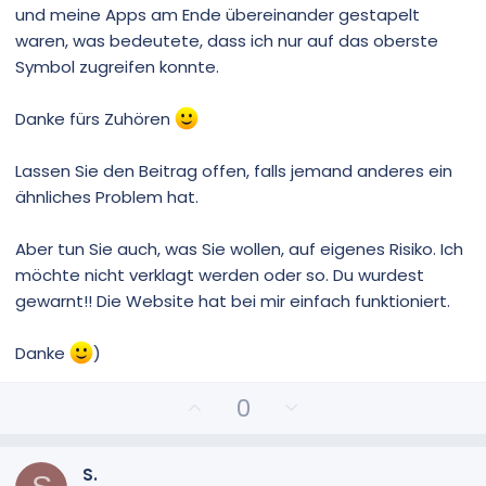
und meine Apps am Ende übereinander gestapelt
waren, was bedeutete, dass ich nur auf das oberste
Symbol zugreifen konnte.
Danke fürs Zuhören
Lassen Sie den Beitrag offen, falls jemand anderes ein
ähnliches Problem hat.
Aber tun Sie auch, was Sie wollen, auf eigenes Risiko. Ich
möchte nicht verklagt werden oder so. Du wurdest
gewarnt!! Die Website hat bei mir einfach funktioniert.
Danke
)
P
N
0
o
e
s
g
i
a
S.