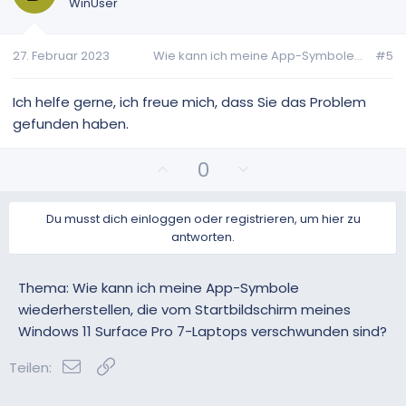
t
t
WinUser
i
i
v
v
27. Februar 2023
Wie kann ich meine App-Symbole...
#5
e
e
S
S
t
t
Ich helfe gerne, ich freue mich, dass Sie das Problem
i
i
gefunden haben.
m
m
m
m
P
N
0
e
e
o
e
s
g
Du musst dich einloggen oder registrieren, um hier zu
i
a
antworten.
t
t
i
i
v
v
Thema: Wie kann ich meine App-Symbole
e
e
wiederherstellen, die vom Startbildschirm meines
S
S
Windows 11 Surface Pro 7-Laptops verschwunden sind?
t
t
i
i
E-Mail
Link
Teilen:
m
m