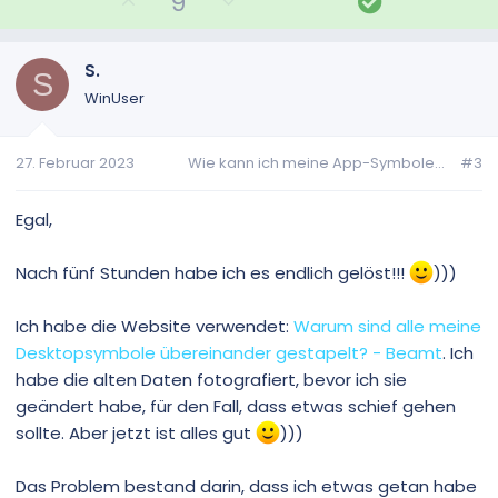
P
N
L
9
o
e
ö
s
g
s
i
a
u
S.
S
t
t
n
WinUser
i
i
g
v
v
27. Februar 2023
Wie kann ich meine App-Symbole...
#3
e
e
S
S
t
t
Egal,
i
i
m
m
Nach fünf Stunden habe ich es endlich gelöst!!!
)))
m
m
e
e
Ich habe die Website verwendet:
Warum sind alle meine
Desktopsymbole übereinander gestapelt? - Beamt
. Ich
habe die alten Daten fotografiert, bevor ich sie
geändert habe, für den Fall, dass etwas schief gehen
sollte. Aber jetzt ist alles gut
)))
Das Problem bestand darin, dass ich etwas getan habe