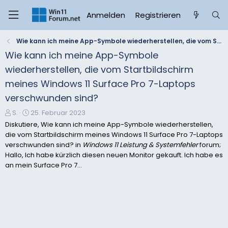
Anmelden
Registrieren
Wie kann ich meine App-Symbole wiederherstellen, die vom Startbildschirm meines Windows 11 Surface Pro 7-Laptops verschwunden sind?
Wie kann ich meine App-Symbole
wiederherstellen, die vom Startbildschirm
meines Windows 11 Surface Pro 7-Laptops
verschwunden sind?
E
E
S.
25. Februar 2023
r
r
Diskutiere, Wie kann ich meine App-Symbole wiederherstellen,
s
s
die vom Startbildschirm meines Windows 11 Surface Pro 7-Laptops
t
t
verschwunden sind? in
Windows 11 Leistung & Systemfehler
forum;
e
e
Hallo, Ich habe kürzlich diesen neuen Monitor gekauft. Ich habe es
l
l
an mein Surface Pro 7...
l
l
e
t
r
a
m