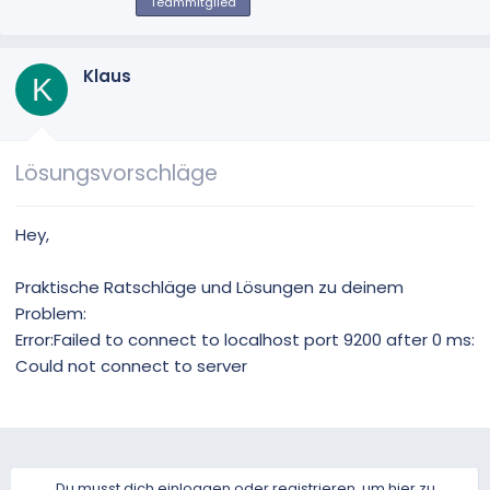
b
Teammitglied
e
n
v
Klaus
K
o
n
Lösungsvorschläge
Hey,
Praktische Ratschläge und Lösungen zu deinem
Problem:
Error:Failed to connect to localhost port 9200 after 0 ms:
Could not connect to server
Du musst dich einloggen oder registrieren, um hier zu