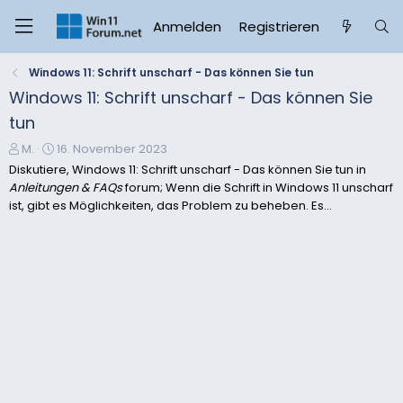
Anmelden
Registrieren
Windows 11: Schrift unscharf - Das können Sie tun
Windows 11: Schrift unscharf - Das können Sie
tun
E
E
M.
16. November 2023
r
r
Diskutiere, Windows 11: Schrift unscharf - Das können Sie tun in
s
s
Anleitungen & FAQs
forum; Wenn die Schrift in Windows 11 unscharf
t
t
ist, gibt es Möglichkeiten, das Problem zu beheben. Es...
e
e
l
l
l
l
e
t
r
a
m