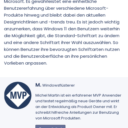
Microsoft. Es gewährleistet eine einheitliche
Benutzererfahrung über verschiedene Microsoft-
Produkte hinweg und bleibt dabei den aktuellen
Designrichtlinien und -trends treu. Es ist jedoch wichtig
anzumerken, dass Windows 11 den Benutzern weiterhin
die Möglichkeit gibt, die Standard-Schriftart zu ändern
und eine andere Schriftart ihrer Wahl auszuwählen. So
können Benutzer ihre bevorzugten Schriftarten nutzen
und die Benutzeroberfläche an ihre persönlichen
Vorlieben anpassen.
G
M.
Windowsflüsterer
e
s
Michel Martin
ist ein erfahrener MVP Anwender
c
und testet regelmäßig neue Geräte und wirkt
h
an der Entwicklung als Product Owner mit. Er
r
schreibt hilfreiche Anleitungen zur Benutzung
i
von Microsoft Produkten.
e