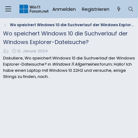
Anmelden
Registrieren
Wo speichert Windows 10 die Suchverlauf der Windows Explorer-Dateisuche?
Wo speichert Windows 10 die Suchverlauf der
Windows Explorer-Dateisuche?
E
E
j.
12. Januar 2024
r
r
Diskutiere, Wo speichert Windows 10 die Suchverlauf der Windows
s
s
Explorer-Dateisuche? in
Windows 11 Allgemeines
forum; Hallo! Ich
t
t
habe einen Laptop mit Windows 10 22H2 und versuche, einige
e
e
Strings zu finden, nach...
l
l
l
l
e
t
r
a
m