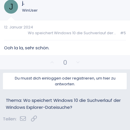
i
a
j.
J
t
t
WinUser
i
i
v
v
12. Januar 2024
e
e
Wo speichert Windows 10 die Suchverlauf der...
#5
S
S
t
t
i
i
Ooh la la, sehr schön.
m
m
m
m
P
N
0
e
e
o
e
s
g
Du musst dich einloggen oder registrieren, um hier zu
i
a
antworten.
t
t
i
i
v
v
Thema: Wo speichert Windows 10 die Suchverlauf der
e
e
Windows Explorer-Dateisuche?
S
S
E-Mail
Link
t
t
Teilen:
i
i