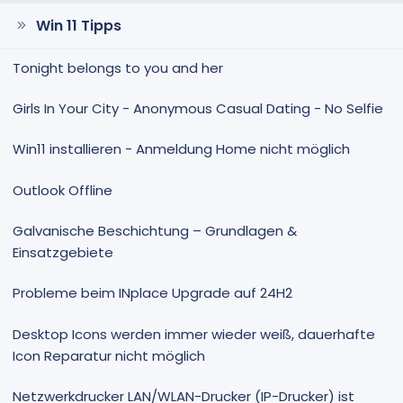
m
m
m
m
Win 11 Tipps
e
e
Tonight belongs to you and her
Girls In Your City - Anonymous Casual Dating - No Selfie
Win11 installieren - Anmeldung Home nicht möglich
Outlook Offline
Galvanische Beschichtung – Grundlagen &
Einsatzgebiete
Probleme beim INplace Upgrade auf 24H2
Desktop Icons werden immer wieder weiß, dauerhafte
Icon Reparatur nicht möglich
Netzwerkdrucker LAN/WLAN-Drucker (IP-Drucker) ist