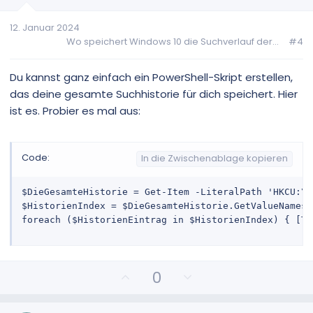
i
i
v
v
12. Januar 2024
e
e
Wo speichert Windows 10 die Suchverlauf der...
#4
S
S
t
t
i
i
Du kannst ganz einfach ein PowerShell-Skript erstellen,
m
m
das deine gesamte Suchhistorie für dich speichert. Hier
m
m
ist es. Probier es mal aus:
e
e
Code:
In die Zwischenablage kopieren
$DieGesamteHistorie = Get-Item -LiteralPath 'HKCU:\S
$HistorienIndex = $DieGesamteHistorie.GetValueNames(
foreach ($HistorienEintrag in $HistorienIndex) { [Te
P
N
0
o
e
s
g