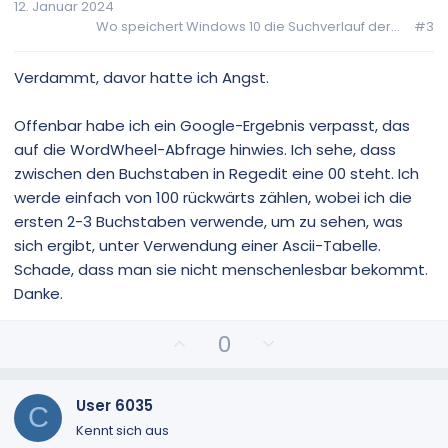
12. Januar 2024
e
e
Wo speichert Windows 10 die Suchverlauf der...
#3
S
S
t
t
i
i
Verdammt, davor hatte ich Angst.
m
m
m
m
Offenbar habe ich ein Google-Ergebnis verpasst, das
e
e
auf die WordWheel-Abfrage hinwies. Ich sehe, dass
zwischen den Buchstaben in Regedit eine 00 steht. Ich
werde einfach von 100 rückwärts zählen, wobei ich die
ersten 2-3 Buchstaben verwende, um zu sehen, was
sich ergibt, unter Verwendung einer Ascii-Tabelle.
Schade, dass man sie nicht menschenlesbar bekommt.
Danke.
P
N
0
o
e
s
g
i
a
User 6035
C
t
t
Kennt sich aus