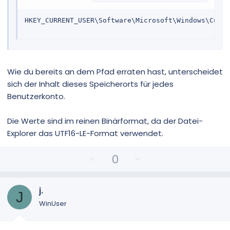
HKEY_CURRENT_USER\Software\Microsoft\Windows\Curre
Wie du bereits an dem Pfad erraten hast, unterscheidet
sich der Inhalt dieses Speicherorts für jedes
Benutzerkonto.
Die Werte sind im reinen Binärformat, da der Datei-
Explorer das UTF16-LE-Format verwendet.
P
N
0
o
e
s
g
i
a
j.
J
t
t
WinUser
i
i
v
v