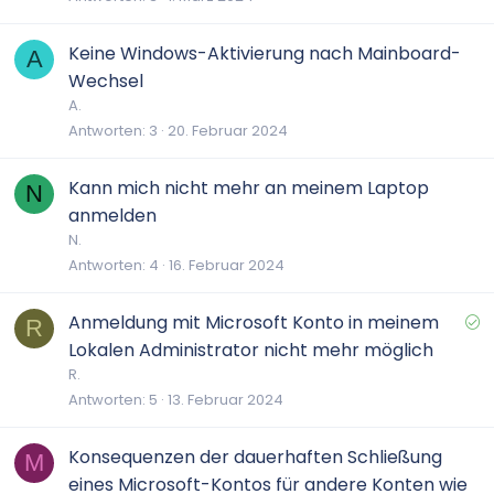
t
Keine Windows-Aktivierung nach Mainboard-
A
Wechsel
A.
Antworten
3
20. Februar 2024
Kann mich nicht mehr an meinem Laptop
N
anmelden
N.
Antworten
4
16. Februar 2024
G
Anmeldung mit Microsoft Konto in meinem
R
e
Lokalen Administrator nicht mehr möglich
l
R.
ö
Antworten
5
13. Februar 2024
s
t
Konsequenzen der dauerhaften Schließung
M
eines Microsoft-Kontos für andere Konten wie