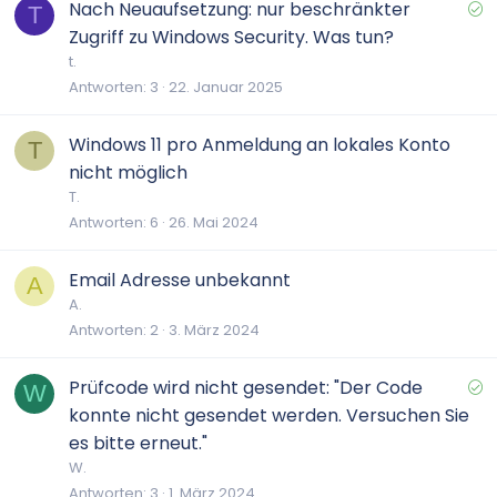
G
Nach Neuaufsetzung: nur beschränkter
T
e
Zugriff zu Windows Security. Was tun?
l
t.
ö
Antworten
3
22. Januar 2025
s
t
Windows 11 pro Anmeldung an lokales Konto
T
nicht möglich
T.
Antworten
6
26. Mai 2024
Email Adresse unbekannt
A
A.
Antworten
2
3. März 2024
G
Prüfcode wird nicht gesendet: "Der Code
W
e
konnte nicht gesendet werden. Versuchen Sie
l
es bitte erneut."
ö
W.
s
Antworten
3
1. März 2024