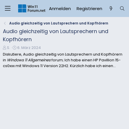
Anmelden
Registrieren
Audio gleichzeitig von Lautsprechern und Kopfhörern
Audio gleichzeitig von Lautsprechern und
Kopfhörern
E
E
S.
6. März 2024
r
r
Diskutiere, Audio gleichzeitig von Lautsprechern und Kopfhörern
s
s
in
Windows 11 Allgemeines
forum; Ich habe einen HP Pavillion 15-
t
t
cs0xxx mit Windows 11 Version 22H2. Kürzlich habe ich einen...
e
e
l
l
l
l
e
t
r
a
m