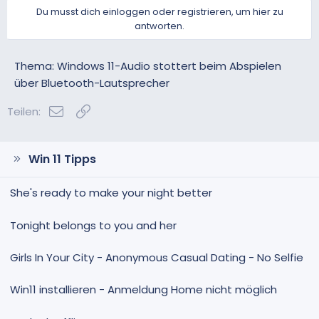
s
g
Du musst dich einloggen oder registrieren, um hier zu
i
a
antworten.
t
t
i
i
v
v
Thema: Windows 11-Audio stottert beim Abspielen
e
e
über Bluetooth-Lautsprecher
S
S
E-Mail
Link
t
t
Teilen:
i
i
m
m
m
m
Win 11 Tipps
e
e
She's ready to make your night better
Tonight belongs to you and her
Girls In Your City - Anonymous Casual Dating - No Selfie
Win11 installieren - Anmeldung Home nicht möglich