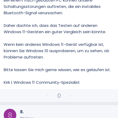
Bei einem frisch gebauten PC können andere
Schaltungsstörungen auftreten, die ein instabiles
Bluetooth-Signal verursachen.
Daher dachte ich, dass das Testen auf anderen
Windows 11-Geräten ein guter Vergleich sein könnte.
Wenn kein anderes Windows 11-Gerät verfügbar ist,
können Sie Windows 10 ausprobieren, um zu sehen, ob
Probleme auftreten.
Bitte lassen Sie mich gerne wissen, wie es gelaufen ist.
Kirk | Windows 11 Community-Spezialist
P
N
0
o
e
s
g
i
a
8.
8