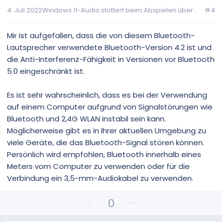
v
v
4. Juli 2022
Windows 11-Audio stottert beim Abspielen über...
#4
e
e
S
S
t
t
Mir ist aufgefallen, dass die von diesem Bluetooth-
i
i
Lautsprecher verwendete Bluetooth-Version 4.2 ist und
m
m
die Anti-Interferenz-Fähigkeit in Versionen vor Bluetooth
m
m
5.0 eingeschränkt ist.
e
e
Es ist sehr wahrscheinlich, dass es bei der Verwendung
auf einem Computer aufgrund von Signalstörungen wie
Bluetooth und 2,4G WLAN instabil sein kann.
Möglicherweise gibt es in Ihrer aktuellen Umgebung zu
viele Geräte, die das Bluetooth-Signal stören können.
Persönlich wird empfohlen, Bluetooth innerhalb eines
Meters vom Computer zu verwenden oder für die
Verbindung ein 3,5-mm-Audiokabel zu verwenden.
P
N
0
o
e