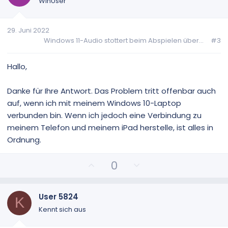
t
t
WinUser
i
i
v
v
29. Juni 2022
e
e
Windows 11-Audio stottert beim Abspielen über...
#3
S
S
t
t
i
i
Hallo,
m
m
m
m
Danke für Ihre Antwort. Das Problem tritt offenbar auch
e
e
auf, wenn ich mit meinem Windows 10-Laptop
verbunden bin. Wenn ich jedoch eine Verbindung zu
meinem Telefon und meinem iPad herstelle, ist alles in
Ordnung.
P
N
0
o
e
s
g
i
a
User 5824
K
t
t
Kennt sich aus
i
i