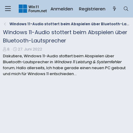
Anmelden
Registrieren
Windows 11-Audio stottert beim Abspielen über Bluetooth-Lautsprecher
Windows 11-Audio stottert beim Abspielen über
Bluetooth-Lautsprecher
E
E
8.
27. Juni 2022
r
r
Diskutiere, Windows 11-Audio stottert beim Abspielen über
s
s
Bluetooth-Lautsprecher in
Windows 11 Leistung & Systemfehler
t
t
forum; Hallo allerseits, Ich habe gerade einen neuen PC gebaut
e
e
und mich für Windows 11 entschieden...
l
l
l
l
e
t
r
a
m