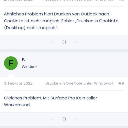
e
e
S
S
t
t
Ähnliches Problem hier! Drucken von Outlook nach
i
i
OneNote ist nicht möglich. Fehler „Drucken in OneNote
m
m
(Desktop) nicht möglich“.
m
m
e
e
P
N
0
o
e
s
g
i
a
F.
F
t
t
WinUser
i
i
v
v
3. Februar 2022
Drucken in OneNote unter Windows 11
#9
e
e
S
S
t
t
Gleiches Problem. Mit Surface Pro Kein toller
i
i
Workaround.
m
m
m
m
P
N
0
e
e
o
e