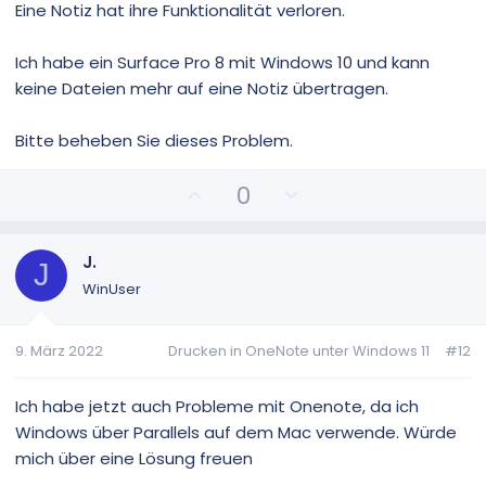
t
t
Eine Notiz hat ihre Funktionalität verloren.
i
i
m
m
Ich habe ein Surface Pro 8 mit Windows 10 und kann
m
m
keine Dateien mehr auf eine Notiz übertragen.
e
e
Bitte beheben Sie dieses Problem.
P
N
0
o
e
s
g
i
a
J.
J
t
t
WinUser
i
i
v
v
9. März 2022
Drucken in OneNote unter Windows 11
#12
e
e
S
S
t
t
Ich habe jetzt auch Probleme mit Onenote, da ich
i
i
Windows über Parallels auf dem Mac verwende. Würde
m
m
mich über eine Lösung freuen
m
m