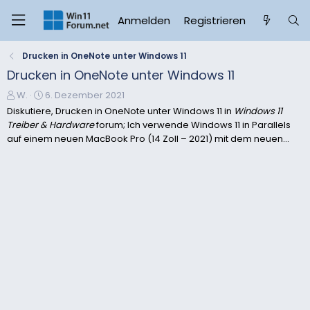
Anmelden
Registrieren
Drucken in OneNote unter Windows 11
Drucken in OneNote unter Windows 11
E
E
W.
6. Dezember 2021
r
r
Diskutiere, Drucken in OneNote unter Windows 11 in
Windows 11
s
s
Treiber & Hardware
forum; Ich verwende Windows 11 in Parallels
t
t
auf einem neuen MacBook Pro (14 Zoll – 2021) mit dem neuen...
e
e
l
l
l
l
e
t
r
a
m