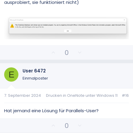
ausprobiert, sie funktioniert nicht)
P
N
0
o
e
s
g
i
a
User 6472
E
t
t
Einmalposter
i
i
v
v
7. September 2024
Drucken in OneNote unter Windows 11
#16
e
e
S
S
t
t
Hat jemand eine Lösung für Parallels-User?
i
i
m
m
P
N
0
m
m
o
e