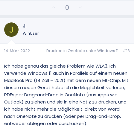
e
e
P
N
0
o
e
s
g
i
a
J.
J
t
t
WinUser
i
i
v
v
14. März 2022
Drucken in OneNote unter Windows 11
#13
e
e
S
S
t
t
Ich habe genau das gleiche Problem wie WLA3. Ich
i
i
verwende Windows 11 auch in Parallels auf einem neuen
m
m
MacBook Pro (14 Zoll – 2021) mit dem neuen M1-Chip. Mit
m
m
diesem neuen Gerät habe ich die Möglichkeit verloren,
e
e
PDFs per Drag-and-Drop in OneNote (aus Apps wie
Outlook) zu ziehen und sie in eine Notiz zu drucken, und
ich habe nicht mehr die Möglichkeit, direkt von Word
nach OneNote zu drucken (oder per Drag-and-Drop,
entweder ablegen oder ausdrucken).