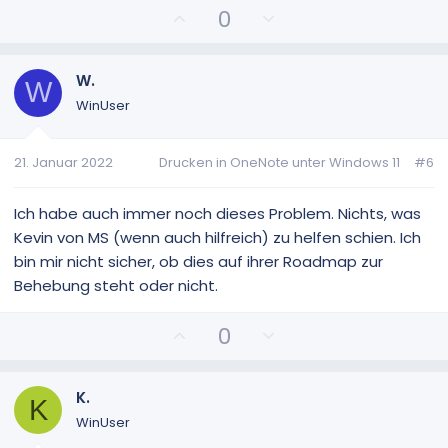
P
N
0
o
e
s
g
i
a
W.
W
t
t
WinUser
i
i
v
v
21. Januar 2022
Drucken in OneNote unter Windows 11
#6
e
e
S
S
t
t
Ich habe auch immer noch dieses Problem. Nichts, was
i
i
Kevin von MS (wenn auch hilfreich) zu helfen schien. Ich
m
m
bin mir nicht sicher, ob dies auf ihrer Roadmap zur
m
m
Behebung steht oder nicht.
e
e
P
N
0
o
e
s
g
i
a
K.
K
t
t
WinUser
i
i