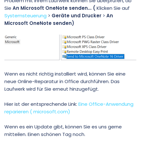
Problem mit Ihrem Laufwerk können Sie überprüfen, ob
m
m
Sie
An Microsoft OneNote senden... (
Klicken Sie auf
e
e
Systemsteuerung
>
Geräte und Drucker
>
An
Microsoft OneNote senden)
Wenn es nicht richtig installiert wird, können Sie eine
neue Online-Reparatur in Office durchführen. Das
Laufwerk wird für Sie erneut hinzugefügt.
Hier ist der entsprechende Link:
Eine Office-Anwendung
reparieren ( microsoft.com)
Wenn es ein Update gibt, können Sie es uns gerne
mitteilen. Einen schönen Tag noch.