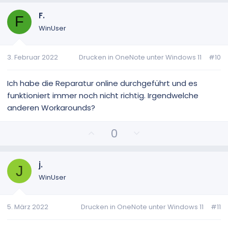
s
g
i
a
F.
F
t
t
WinUser
i
i
v
v
3. Februar 2022
Drucken in OneNote unter Windows 11
#10
e
e
S
S
t
t
Ich habe die Reparatur online durchgeführt und es
i
i
funktioniert immer noch nicht richtig. Irgendwelche
m
m
anderen Workarounds?
m
m
e
e
P
N
0
o
e
s
g
i
a
j.
J
t
t
WinUser
i
i
v
v
5. März 2022
Drucken in OneNote unter Windows 11
#11
e
e
S
S