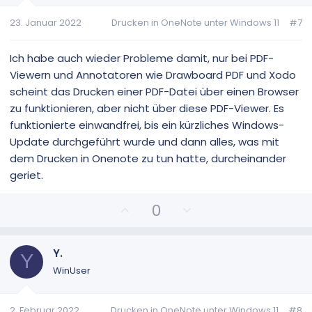
v
v
23. Januar 2022
Drucken in OneNote unter Windows 11
#7
e
e
S
S
t
t
Ich habe auch wieder Probleme damit, nur bei PDF-
i
i
Viewern und Annotatoren wie Drawboard PDF und Xodo
m
m
scheint das Drucken einer PDF-Datei über einen Browser
m
m
zu funktionieren, aber nicht über diese PDF-Viewer. Es
e
e
funktionierte einwandfrei, bis ein kürzliches Windows-
Update durchgeführt wurde und dann alles, was mit
dem Drucken in Onenote zu tun hatte, durcheinander
geriet.
P
N
0
o
e
s
g
i
a
Y.
Y
t
t
WinUser
i
i
v
v
2. Februar 2022
Drucken in OneNote unter Windows 11
#8