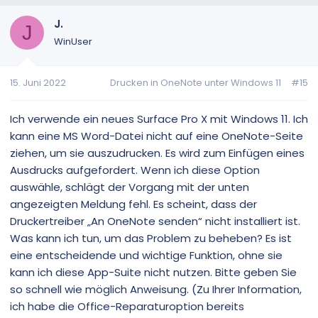
s
g
i
a
J.
J
t
t
WinUser
i
i
v
v
15. Juni 2022
Drucken in OneNote unter Windows 11
#15
e
e
S
S
t
t
Ich verwende ein neues Surface Pro X mit Windows 11. Ich
i
i
kann eine MS Word-Datei nicht auf eine OneNote-Seite
m
m
ziehen, um sie auszudrucken. Es wird zum Einfügen eines
m
m
Ausdrucks aufgefordert. Wenn ich diese Option
e
e
auswähle, schlägt der Vorgang mit der unten
angezeigten Meldung fehl. Es scheint, dass der
Druckertreiber „An OneNote senden“ nicht installiert ist.
Was kann ich tun, um das Problem zu beheben? Es ist
eine entscheidende und wichtige Funktion, ohne sie
kann ich diese App-Suite nicht nutzen. Bitte geben Sie
so schnell wie möglich Anweisung. (Zu Ihrer Information,
ich habe die Office-Reparaturoption bereits