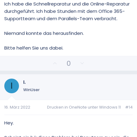
Ich habe die Schnellreparatur und die Online-Reparatur
durchgeführt. Ich habe Stunden mit dem Office 365-
Supportteam und dem Parallels-Team verbracht.
Niemand konnte das herausfinden.
Bitte helfen Sie uns dabei.
P
N
0
o
e
s
g
i
a
I.
I
t
t
WinUser
i
i
v
v
16. März 2022
Drucken in OneNote unter Windows 11
#14
e
e
S
S
t
t
Hey.
i
i
m
m