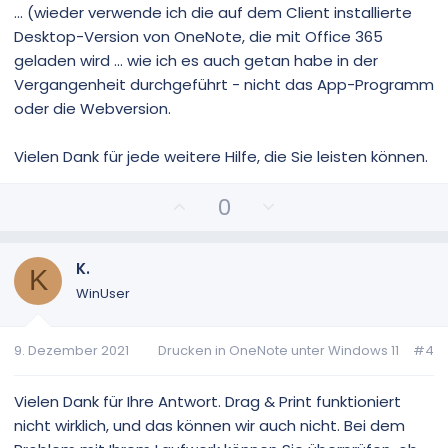
... (wieder verwende ich die auf dem Client installierte
Desktop-Version von OneNote, die mit Office 365
geladen wird ... wie ich es auch getan habe in der
Vergangenheit durchgeführt - nicht das App-Programm
oder die Webversion.
Vielen Dank für jede weitere Hilfe, die Sie leisten können.
P
N
0
o
e
s
g
i
a
K.
K
t
t
WinUser
i
i
v
v
9. Dezember 2021
Drucken in OneNote unter Windows 11
#4
e
e
S
S
t
t
Vielen Dank für Ihre Antwort. Drag & Print funktioniert
i
i
nicht wirklich, und das können wir auch nicht. Bei dem
m
m