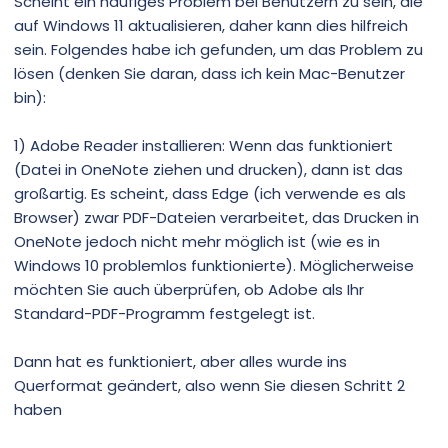
Scheint ein häufiges Problem bei Benutzern zu sein, die
m
m
auf Windows 11 aktualisieren, daher kann dies hilfreich
e
e
sein. Folgendes habe ich gefunden, um das Problem zu
lösen (denken Sie daran, dass ich kein Mac-Benutzer
bin):
1) Adobe Reader installieren: Wenn das funktioniert
(Datei in OneNote ziehen und drucken), dann ist das
großartig. Es scheint, dass Edge (ich verwende es als
Browser) zwar PDF-Dateien verarbeitet, das Drucken in
OneNote jedoch nicht mehr möglich ist (wie es in
Windows 10 problemlos funktionierte). Möglicherweise
möchten Sie auch überprüfen, ob Adobe als Ihr
Standard-PDF-Programm festgelegt ist.
Dann hat es funktioniert, aber alles wurde ins
Querformat geändert, also wenn Sie diesen Schritt 2
haben