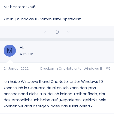
Mit bestem Gruß,
Kevin | Windows 11 Community-Spezialist
P
N
0
o
e
s
g
i
a
M.
M
t
t
WinUser
i
i
v
v
21. Januar 2022
Drucken in OneNote unter Windows 11
#5
e
e
S
S
t
t
Ich habe Windows 11 und OneNote. Unter Windows 10
i
i
konnte ich in OneNote drucken. Ich kann das jetzt
m
m
anscheinend nicht tun, da ich keinen Treiber finde, der
m
m
das ermöglicht. Ich habe auf „Reparieren“ geklickt. Wie
e
e
können wir dafür sorgen, dass das funktioniert?