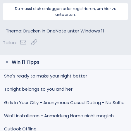
e
e
s
g
Du musst dich einloggen oder registrieren, um hier zu
i
a
antworten.
t
t
i
i
v
v
Thema: Drucken in OneNote unter Windows 11
e
e
E-Mail
Link
S
S
Teilen:
t
t
i
i
m
m
Win 11 Tipps
m
m
e
e
She's ready to make your night better
Tonight belongs to you and her
Girls In Your City - Anonymous Casual Dating - No Selfie
Win11 installieren - Anmeldung Home nicht möglich
Outlook Offline