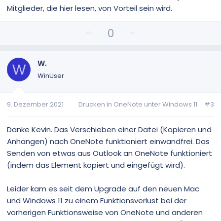
Mitglieder, die hier lesen, von Vorteil sein wird.
P
N
0
o
e
s
g
i
a
W.
W
t
t
WinUser
i
i
v
v
9. Dezember 2021
Drucken in OneNote unter Windows 11
#3
e
e
S
S
t
t
Danke Kevin. Das Verschieben einer Datei (Kopieren und
i
i
Anhängen) nach OneNote funktioniert einwandfrei. Das
m
m
Senden von etwas aus Outlook an OneNote funktioniert
m
m
(indem das Element kopiert und eingefügt wird).
e
e
Leider kam es seit dem Upgrade auf den neuen Mac
und Windows 11 zu einem Funktionsverlust bei der
vorherigen Funktionsweise von OneNote und anderen