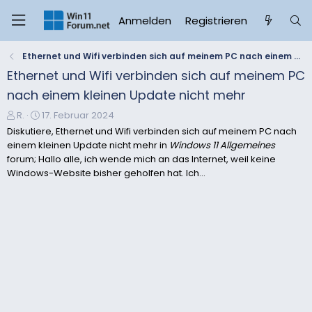
Anmelden
Registrieren
Ethernet und Wifi verbinden sich auf meinem PC nach einem kleinen Update nicht mehr
Ethernet und Wifi verbinden sich auf meinem PC
nach einem kleinen Update nicht mehr
E
E
R.
17. Februar 2024
r
r
Diskutiere, Ethernet und Wifi verbinden sich auf meinem PC nach
s
s
einem kleinen Update nicht mehr in
Windows 11 Allgemeines
t
t
forum; Hallo alle, ich wende mich an das Internet, weil keine
e
e
Windows-Website bisher geholfen hat. Ich...
l
l
l
l
e
t
r
a
m