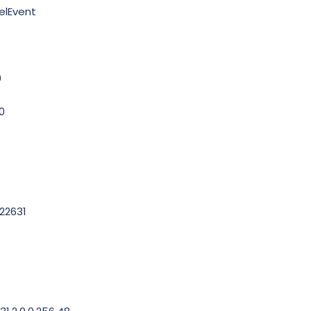
elEvent
0
0
22631