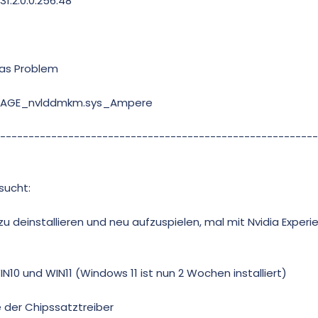
1.2.0.0.256.48
das Problem
_IMAGE_nvlddmkm.sys_Ampere
--------------------------------------------------------
sucht:
 zu deinstallieren und neu aufzuspielen, mal mit Nvidia Exper
IN10 und WIN11 (Windows 11 ist nun 2 Wochen installiert)
 der Chipssatztreiber