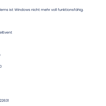
ms ist Windows nicht mehr voll funktionsfähig.
elEvent
0
0
22631