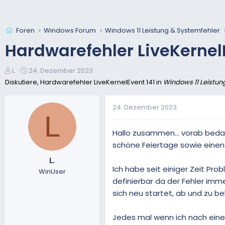
Foren
Windows Forum
Windows 11 Leistung & Systemfehler
Hardwarefehler LiveKernel
E
E
L.
24. Dezember 2023
r
r
Diskutiere, Hardwarefehler LiveKernelEvent 141 in
Windows 11 Leistun
s
s
t
t
24. Dezember 2023
e
e
L
l
l
l
l
Hallo zusammen... vorab beda
e
t
schöne Feiertage sowie einen 
r
a
L.
m
Ich habe seit einiger Zeit P
WinUser
definierbar da der Fehler imme
sich neu startet, ab und zu 
Jedes mal wenn ich nach ein