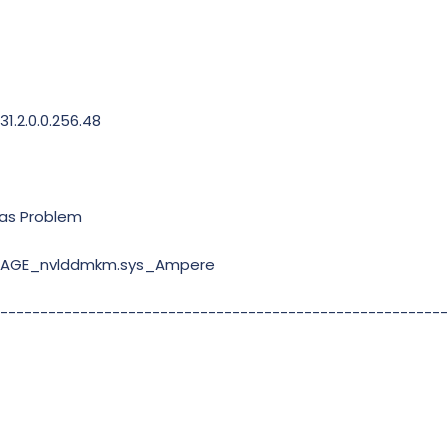
1.2.0.0.256.48
das Problem
_IMAGE_nvlddmkm.sys_Ampere
--------------------------------------------------------