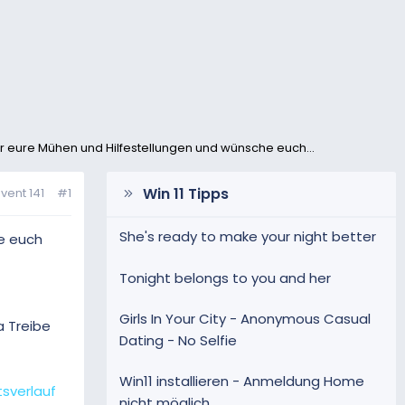
r eure Mühen und Hilfestellungen und wünsche euch...
Win 11 Tipps
vent 141
#1
She's ready to make your night better
he euch
Tonight belongs to you and her
t
Girls In Your City - Anonymous Casual
a Treibe
Dating - No Selfie
Win11 installieren - Anmeldung Home
tsverlauf
nicht möglich