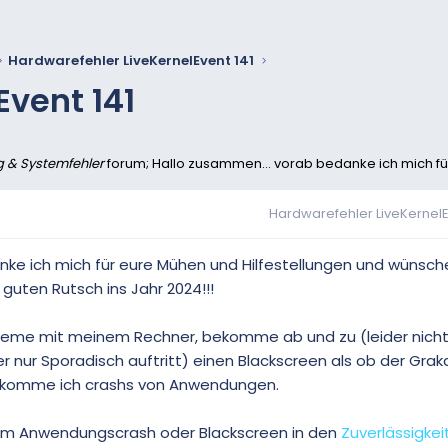
Hardwarefehler LiveKernelEvent 141
Event 141
g & Systemfehler
forum; Hallo zusammen... vorab bedanke ich mich fü
Hardwarefehler LiveKernelE
nke ich mich für eure Mühen und Hilfestellungen und wünsc
guten Rutsch ins Jahr 2024!!!
robleme mit meinem Rechner, bekomme ab und zu (leider nich
r nur Sporadisch auftritt) einen Blackscreen als ob der Grak
bekomme ich crashs von Anwendungen.
em Anwendungscrash oder Blackscreen in den
Zuverlässigkei