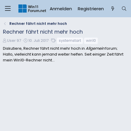
Anmelden
Registrieren
Rechner fährt nicht mehr hoch
Rechner fährt nicht mehr hoch
E
E
S
User 97
10. Juli 2017
systemstart
win10
r
r
c
Diskutiere, Rechner fährt nicht mehr hoch in
Allgemein
forum;
s
s
h
Hallo, vielleicht kann jemand weiter helfen. Seit einiger Zeit fährt
t
t
l
mein Win10-Rechner nicht...
e
e
a
l
l
g
l
l
w
e
t
o
r
a
r
m
t
e