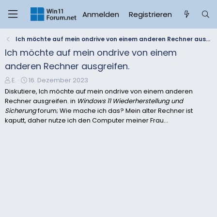
Anmelden
Registrieren
Ich möchte auf mein ondrive von einem anderen Rechner ausgreifen.
Ich möchte auf mein ondrive von einem
anderen Rechner ausgreifen.
E
E
E.
16. Dezember 2023
r
r
Diskutiere, Ich möchte auf mein ondrive von einem anderen
s
s
Rechner ausgreifen. in
Windows 11 Wiederherstellung und
t
t
Sicherung
forum; Wie mache ich das? Mein alter Rechner ist
e
e
kaputt, daher nutze ich den Computer meiner Frau...
l
l
l
l
e
t
r
a
m