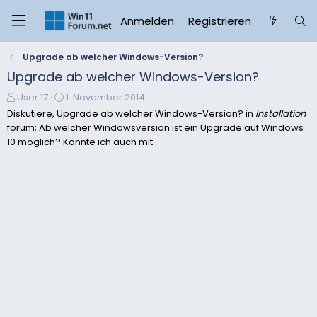
Anmelden
Registrieren
Upgrade ab welcher Windows-Version?
Upgrade ab welcher Windows-Version?
E
E
User 17
1. November 2014
r
r
Diskutiere, Upgrade ab welcher Windows-Version? in
Installation
s
s
forum; Ab welcher Windowsversion ist ein Upgrade auf Windows
t
t
10 möglich? Könnte ich auch mit...
e
e
l
l
l
l
e
t
r
a
m