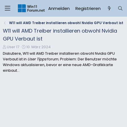
Anmelden
Registrieren
W11 will AMD Treiber installieren obwohl Nvidia GPU Verbaut ist
W11 will AMD Treiber installieren obwohl Nvidia
GPU Verbaut ist
E
E
User 17
10. März 2024
r
r
Diskutiere, W11 will AMD Treiber installieren obwohl Nvidia GPU
s
s
Verbaut ist in
User Tipps
forum; Problem: Der Benutzer möchte
t
t
Windows aktualisieren, bevor er eine neue AMD-Grafikkarte
e
e
einbaut...
l
l
l
l
e
t
r
a
m