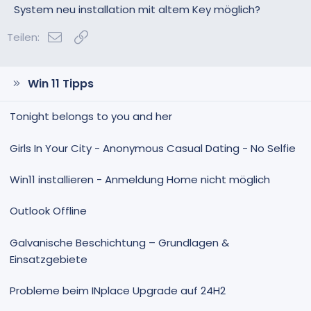
e
e
System neu installation mit altem Key möglich?
S
S
E-Mail
Link
t
t
Teilen:
i
i
m
m
m
m
Win 11 Tipps
e
e
Tonight belongs to you and her
Girls In Your City - Anonymous Casual Dating - No Selfie
Win11 installieren - Anmeldung Home nicht möglich
Outlook Offline
Galvanische Beschichtung – Grundlagen &
Einsatzgebiete
Probleme beim INplace Upgrade auf 24H2