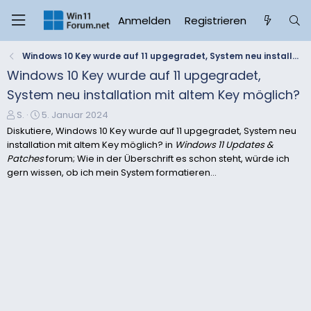
Anmelden
Registrieren
Windows 10 Key wurde auf 11 upgegradet, System neu installation mit altem Key möglich?
Windows 10 Key wurde auf 11 upgegradet,
System neu installation mit altem Key möglich?
E
E
S.
5. Januar 2024
r
r
Diskutiere, Windows 10 Key wurde auf 11 upgegradet, System neu
s
s
installation mit altem Key möglich? in
Windows 11 Updates &
t
t
Patches
forum; Wie in der Überschrift es schon steht, würde ich
e
e
gern wissen, ob ich mein System formatieren...
l
l
l
l
e
t
r
a
m