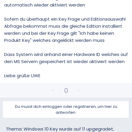
automatisch wieder aktiviert werden
Sofern du überhaupt ein Key Frage und Editionsauswahl
Abfrage bekommst muss die gleiche Edition installiert
werden und bei der Key Frage gilt "Ich habe keinen
Produkt Key" welches angeklickt werden muss
Dass System wird anhand einer Hardware ID welches auf
den MS Servern gespeichert ist wieder aktiviert werden
Liebe grüße UWE
P
N
0
o
e
s
g
Du musst dich einloggen oder registrieren, um hier zu
i
a
antworten.
t
t
i
i
v
v
Thema: Windows 10 Key wurde auf 11 upgegradet,