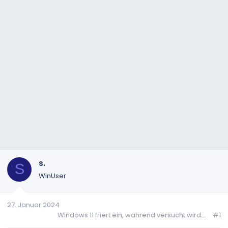
s.
S
WinUser
27. Januar 2024
Windows 11 friert ein, während versucht wird...
#1