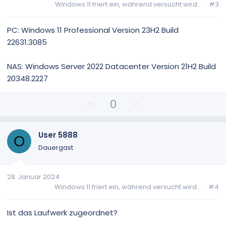
Windows 11 friert ein, während versucht wird...
#3
S
S
t
t
i
i
PC: Windows 11 Professional Version 23H2 Build
m
m
22631.3085
m
m
e
e
NAS: Windows Server 2022 Datacenter Version 21H2 Build
20348.2227
P
N
0
o
e
s
g
i
a
User 5888
O
t
t
Dauergast
i
i
v
v
28. Januar 2024
e
e
Windows 11 friert ein, während versucht wird...
#4
S
S
t
t
i
i
Ist das Laufwerk zugeordnet?
m
m