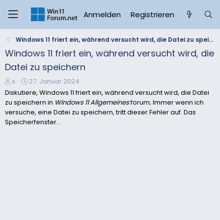
Anmelden
Registrieren
Windows 11 friert ein, während versucht wird, die Datei zu speichern
Windows 11 friert ein, während versucht wird, die
Datei zu speichern
E
E
s.
27. Januar 2024
r
r
Diskutiere, Windows 11 friert ein, während versucht wird, die Datei
s
s
zu speichern in
Windows 11 Allgemeines
forum; Immer wenn ich
t
t
versuche, eine Datei zu speichern, tritt dieser Fehler auf. Das
e
e
Speicherfenster...
l
l
l
l
e
t
r
a
m