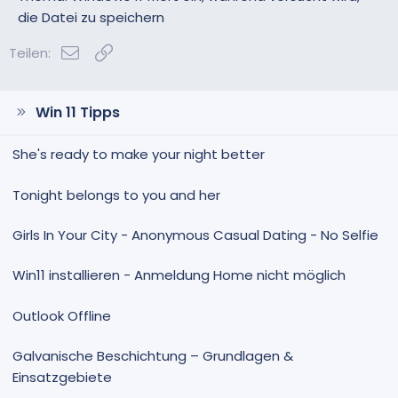
e
e
die Datei zu speichern
S
S
E-Mail
Link
t
t
Teilen:
i
i
m
m
m
m
Win 11 Tipps
e
e
She's ready to make your night better
Tonight belongs to you and her
Girls In Your City - Anonymous Casual Dating - No Selfie
Win11 installieren - Anmeldung Home nicht möglich
Outlook Offline
Galvanische Beschichtung – Grundlagen &
Einsatzgebiete