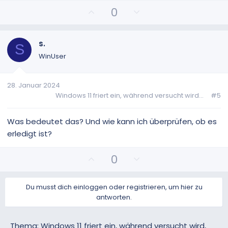
m
m
P
N
0
e
e
o
e
s
g
i
a
s.
S
t
t
WinUser
i
i
v
v
28. Januar 2024
e
e
Windows 11 friert ein, während versucht wird...
#5
S
S
t
t
i
i
Was bedeutet das? Und wie kann ich überprüfen, ob es
m
m
erledigt ist?
m
m
e
e
P
N
0
o
e
s
g
Du musst dich einloggen oder registrieren, um hier zu
i
a
antworten.
t
t
i
i
v
v
Thema: Windows 11 friert ein, während versucht wird,