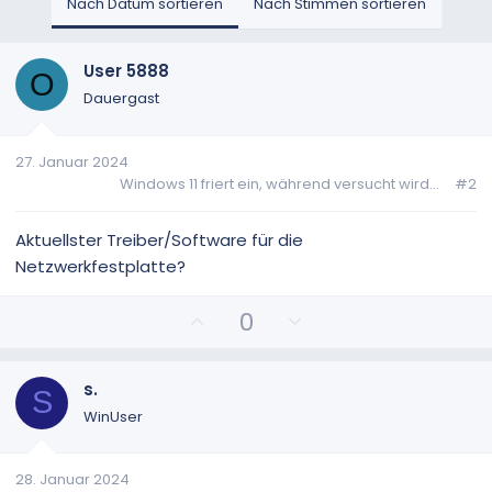
Nach Datum sortieren
Nach Stimmen sortieren
User 5888
O
Dauergast
27. Januar 2024
Windows 11 friert ein, während versucht wird...
#2
Aktuellster Treiber/Software für die
Netzwerkfestplatte?
P
N
0
o
e
s
g
i
a
s.
S
t
t
WinUser
i
i
v
v
28. Januar 2024
e
e