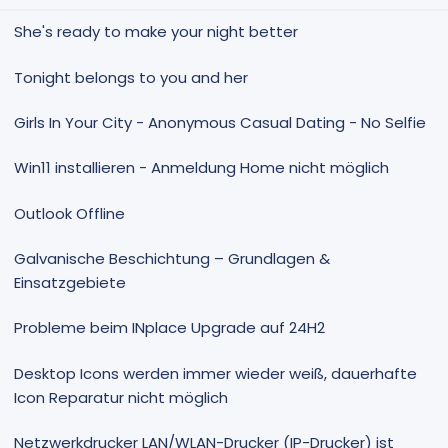
m
m
e
e
She's ready to make your night better
Tonight belongs to you and her
Girls In Your City - Anonymous Casual Dating - No Selfie
Win11 installieren - Anmeldung Home nicht möglich
Outlook Offline
Galvanische Beschichtung – Grundlagen &
Einsatzgebiete
Probleme beim INplace Upgrade auf 24H2
Desktop Icons werden immer wieder weiß, dauerhafte
Icon Reparatur nicht möglich
Netzwerkdrucker LAN/WLAN-Drucker (IP-Drucker) ist