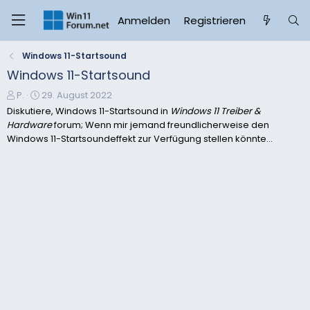
Anmelden
Registrieren
Windows 11-Startsound
Windows 11-Startsound
E
E
P.
29. August 2022
r
r
Diskutiere, Windows 11-Startsound in
Windows 11 Treiber &
s
s
Hardware
forum; Wenn mir jemand freundlicherweise den
t
t
Windows 11-Startsoundeffekt zur Verfügung stellen könnte...
e
e
l
l
l
l
e
t
r
a
m