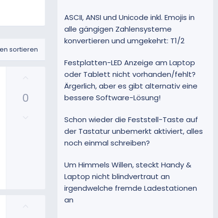
ASCII, ANSI und Unicode inkl. Emojis in
alle gängigen Zahlensysteme
konvertieren und umgekehrt: T1/2
n sortieren
Festplatten-LED Anzeige am Laptop
oder Tablett nicht vorhanden/fehlt?
P
o
Ärgerlich, aber es gibt alternativ eine
0
s
bessere Software-Lösung!
i
N
t
Schon wieder die Feststell-Taste auf
e
i
der Tastatur unbemerkt aktiviert, alles
g
v
noch einmal schreiben?
a
e
t
S
Um Himmels Willen, steckt Handy &
i
t
Laptop nicht blindvertraut an
v
i
irgendwelche fremde Ladestationen
e
m
an
S
m
P
t
e
o