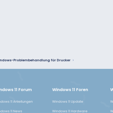
ndows-Problembehandlung für Drucker
ndows 11 Forum
Windows 11 Foren
W
dows 11 Anleitungen
Windows 11 Update
W
dows 11 News
Windows 11 Hardware
W