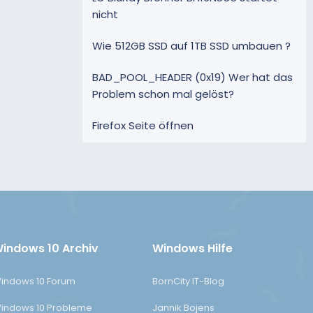
m
nicht
e
Wie 512GB SSD auf 1TB SSD umbauen ?
BAD_POOL_HEADER (0x19) Wer hat das
Problem schon mal gelöst?
Firefox Seite öffnen
indows 10 Archiv
Windows Hilfe
indows 10 Forum
BornCity IT-Blog
indows 10 Probleme
Jannik Bojens