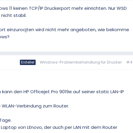
ows 11 keinen TCP/IP Druckerport mehr einrichten. Nur WSD
nicht stabil.
 Port einzurocjten wird nicht mehr angeboten, wie bekomme
dows?
Windows-Problembehandlung für Drucker
#4
Ersteller
h kann den HP Officejet Pro 9019e auf seiner static LAN-IP
ine WLAN-Verbindung zum Router.
 Tage.
1 Laptop von LEnovo, der auch per LAN mit dem Router