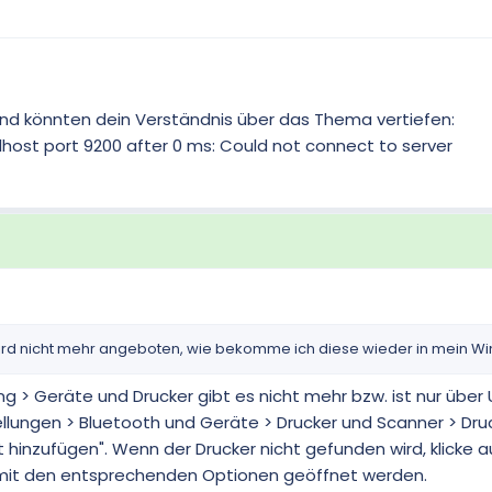
 und könnten dein Verständnis über das Thema vertiefen:
alhost port 9200 after 0 ms: Could not connect to server
n wird nicht mehr angeboten, wie bekomme ich diese wieder in mein 
ng > Geräte und Drucker gibt es nicht mehr bzw. ist nur üb
stellungen > Bluetooth und Geräte > Drucker und Scanner > Dru
t hinzufügen". Wenn der Drucker nicht gefunden wird, klicke a
er mit den entsprechenden Optionen geöffnet werden.