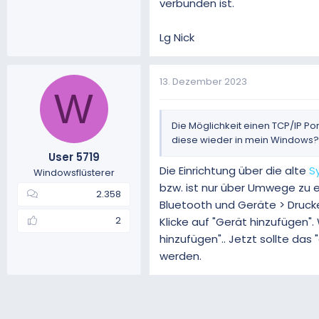
verbunden ist.
Lg Nick
13. Dezember 2023
W
Die Möglichkeit einen TCP/IP P
diese wieder in mein Windows?
User 5719
Die Einrichtung über die alte
S
Windowsflüsterer
bzw. ist nur über Umwege zu er
2.358
Bluetooth und Geräte > Drucke
2
Klicke auf "Gerät hinzufügen".
hinzufügen".. Jetzt sollte da
werden.