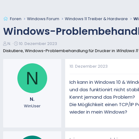
Foren
Windows Forum
Windows 11 Treiber & Hardware
Wi
Windows-Problembehandlu
E
E
N.
10. Dezember 2023
r
r
Diskutiere, Windows-Problembehandlung für Drucker in
Windows 11
s
s
t
t
10. Dezember 2023
e
e
N
l
l
l
l
Ich kann in Windows 10 & Wind
e
t
und das funktionirt nicht stabil
r
a
Kennt jemand das Problem?
N.
m
Die Möglichkeit einen TCP/IP 
WinUser
wieder in mein Windows?