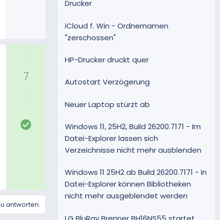
m
Drucker
S
m
t
e
iCloud f. Win - Ordnernamen
i
"zerschossen"
m
m
P
HP-Drucker druckt quer
e
o
7
s
Autostart Verzögerung
i
N
t
e
Neuer Laptop stürzt ab
i
g
v
L
a
Windows 11, 25H2, Build 26200.7171 - Im
e
ö
t
Datei-Explorer lassen sich
S
s
i
Verzeichnisse nicht mehr ausblenden
t
u
v
i
n
e
m
Windows 11 25H2 ab Build 26200.7171 - In
g
S
m
Datei-Explorer können Bibliotheken
t
e
nicht mehr ausgeblendet werden
i
zu antworten.
m
LG BluRay Brenner BH16NS55 startet