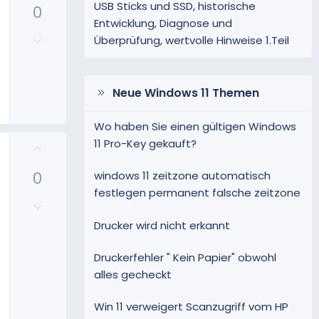
i
USB Sticks und SSD, historische
0
s
m
Entwicklung, Diagnose und
i
m
N
Überprüfung, wertvolle Hinweise 1.Teil
t
e
e
i
g
v
a
e
Neue Windows 11 Themen
t
S
i
t
Wo haben Sie einen gültigen Windows
v
i
11 Pro-Key gekauft?
P
e
m
o
S
m
0
s
windows 11 zeitzone automatisch
t
e
i
festlegen permanent falsche zeitzone
i
N
t
m
e
i
m
Drucker wird nicht erkannt
g
v
e
a
e
Druckerfehler " Kein Papier" obwohl
t
S
alles gecheckt
i
t
v
i
Win 11 verweigert Scanzugriff vom HP
e