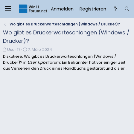
Anmelden
Registrieren
Wo gibt es Druckerwarteschlangen (Windows / Drucker)?
Wo gibt es Druckerwarteschlangen (Windows /
Drucker)?
E
E
User 17
7. März 2024
r
r
Diskutiere, Wo gibt es Druckerwarteschlangen (Windows /
s
s
Drucker)? in
User Tipps
forum; Ein Bekannter hat vor einiger Zeit
t
t
aus Versehen den Druck eines Handbuchs gestartet und als er...
e
e
l
l
l
l
e
t
r
a
m