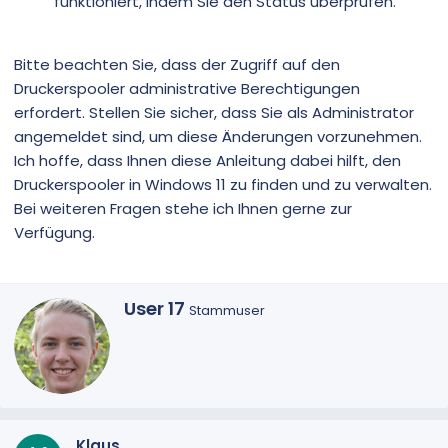
funktioniert, indem Sie den Status überprüfen.
Bitte beachten Sie, dass der Zugriff auf den
Druckerspooler administrative Berechtigungen
erfordert. Stellen Sie sicher, dass Sie als Administrator
angemeldet sind, um diese Änderungen vorzunehmen.
Ich hoffe, dass Ihnen diese Anleitung dabei hilft, den
Druckerspooler in Windows 11 zu finden und zu verwalten.
Bei weiteren Fragen stehe ich Ihnen gerne zur
Verfügung.
G
User 17
Stammuser
e
s
c
h
r
i
e
Klaus