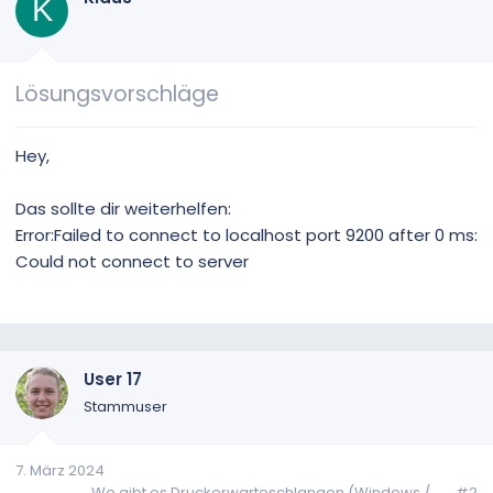
K
b
e
n
v
Lösungsvorschläge
o
n
Hey,
Das sollte dir weiterhelfen:
Error:Failed to connect to localhost port 9200 after 0 ms:
Could not connect to server
User 17
Stammuser
7. März 2024
Wo gibt es Druckerwarteschlangen (Windows /...
#2