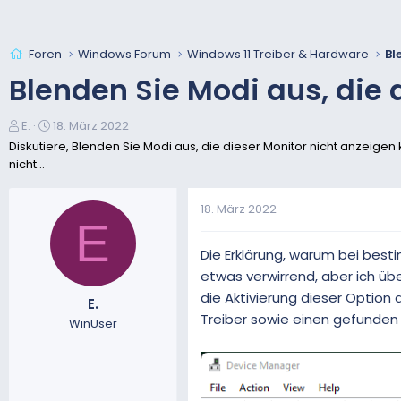
Foren
Windows Forum
Windows 11 Treiber & Hardware
Blenden Sie Modi aus, die 
E
E
E.
18. März 2022
r
r
Diskutiere, Blenden Sie Modi aus, die dieser Monitor nicht anzeigen
s
s
nicht...
t
t
e
e
18. März 2022
l
l
E
l
l
e
t
Die Erklärung, warum bei besti
r
a
etwas verwirrend, aber ich ü
m
die Aktivierung dieser Option
E.
Treiber sowie einen gefunden k
WinUser