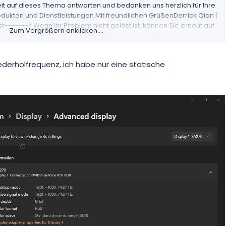
it auf dieses Thema antworten und bedanken uns herzlich für Ihre
dukten und Dienstleistungen.Mit freundlichen GrüßenDerrick Qian |
-------* Wenn Ihr Problem nicht gelöst ist, können Sie erneut auf
Zum Vergrößern anklicken....
ieten weiterhin technischen Support für an Sie.* Bitte überprüfen
e ab, wenn sie hilfreich ist, da sie für mehr Community-Mitglieder,
ird.
iederholfrequenz, ich habe nur eine statische