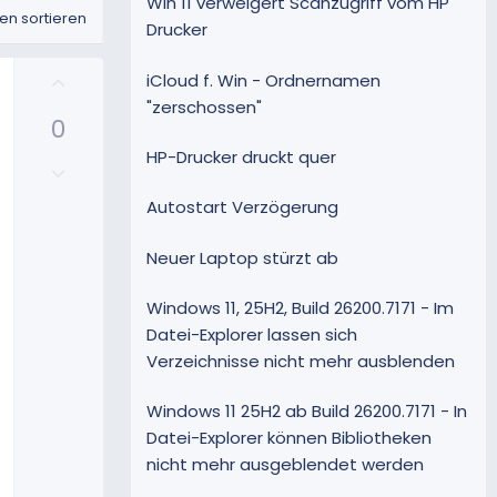
Win 11 verweigert Scanzugriff vom HP
n sortieren
Drucker
P
iCloud f. Win - Ordnernamen
o
"zerschossen"
0
s
i
HP-Drucker druckt quer
N
t
e
i
Autostart Verzögerung
g
v
a
e
Neuer Laptop stürzt ab
t
S
i
t
Windows 11, 25H2, Build 26200.7171 - Im
v
i
Datei-Explorer lassen sich
e
m
Verzeichnisse nicht mehr ausblenden
S
m
t
e
i
Windows 11 25H2 ab Build 26200.7171 - In
m
Datei-Explorer können Bibliotheken
m
nicht mehr ausgeblendet werden
e