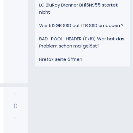
LG BluRay Brenner BH16NS55 startet
nicht
Wie 512GB SSD auf 1TB SSD umbauen ?
BAD_POOL_HEADER (0x19) Wer hat das
Problem schon mal gelöst?
Firefox Seite öffnen
P
o
0
s
i
N
t
e
i
g
v