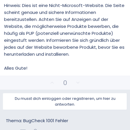
Hinweis: Dies ist eine Nicht-Microsoft-Website. Die Seite
scheint genaue und sichere Informationen
bereitzustellen. Achten Sie auf Anzeigen auf der
Website, die möglicherweise Produkte bewerben, die
häufig als PUP (potenziell unerwünschte Produkte)
eingestuft werden. Informieren Sie sich gründlich über
jedes auf der Website beworbene Produkt, bevor Sie es
herunterladen und installieren.
Alles Gute!
P
N
0
o
e
s
g
Du musst dich einloggen oder registrieren, um hier zu
i
a
antworten.
t
t
i
i
v
v
Thema: BugCheck 1001 Fehler
e
e