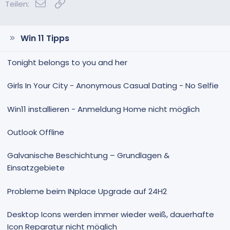
E-Mail
Link
S
S
Teilen:
t
t
i
i
m
m
Win 11 Tipps
m
m
e
e
Tonight belongs to you and her
Girls In Your City - Anonymous Casual Dating - No Selfie
Win11 installieren - Anmeldung Home nicht möglich
Outlook Offline
Galvanische Beschichtung – Grundlagen &
Einsatzgebiete
Probleme beim INplace Upgrade auf 24H2
Desktop Icons werden immer wieder weiß, dauerhafte
Icon Reparatur nicht möglich