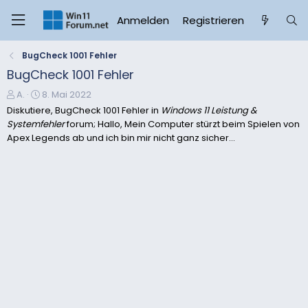
Anmelden
Registrieren
BugCheck 1001 Fehler
BugCheck 1001 Fehler
E
E
A.
8. Mai 2022
r
r
Diskutiere, BugCheck 1001 Fehler in
Windows 11 Leistung &
s
s
Systemfehler
forum; Hallo, Mein Computer stürzt beim Spielen von
t
t
Apex Legends ab und ich bin mir nicht ganz sicher...
e
e
l
l
l
l
e
t
r
a
m