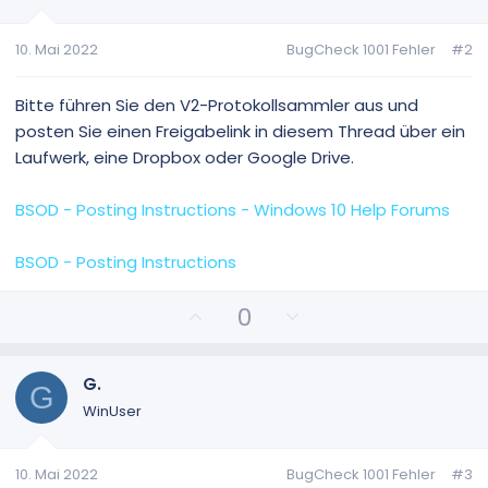
10. Mai 2022
BugCheck 1001 Fehler
#2
Bitte führen Sie den V2-Protokollsammler aus und
posten Sie einen Freigabelink in diesem Thread über ein
Laufwerk, eine Dropbox oder Google Drive.
BSOD - Posting Instructions - Windows 10 Help Forums
BSOD - Posting Instructions
P
N
0
o
e
s
g
i
a
G.
G
t
t
WinUser
i
i
v
v
10. Mai 2022
BugCheck 1001 Fehler
#3
e
e