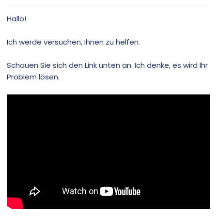
S
S
t
t
Hallo!
i
i
m
m
Ich werde versuchen, Ihnen zu helfen.
m
m
e
e
Schauen Sie sich den Link unten an. Ich denke, es wird Ihr
Problem lösen.