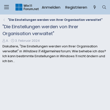
Anmelden
Registrieren
"Die Einstellungen werden von Ihrer Organisation verwaltet"
"Die Einstellungen werden von Ihrer
Organisation verwaltet"
E
E
A.
3. Februar 2024
r
r
Diskutiere, "Die Einstellungen werden von Ihrer Organisation
s
s
verwaltet" in
Windows 11 Allgemeines
forum; Wie behebe ich das?
t
t
Ich kann bestimmte Einstellungen in Windows 11 nicht ändern und
e
e
ich bin...
l
l
l
l
e
t
r
a
m