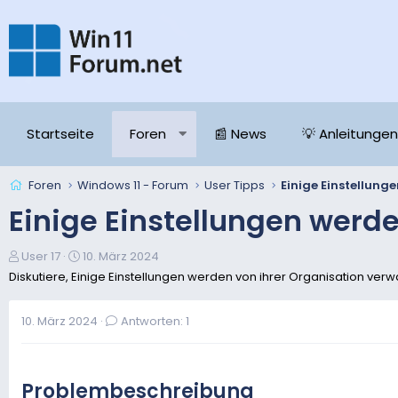
Startseite
Foren
📰 News
💡 Anleitungen
Foren
Windows 11 - Forum
User Tipps
Einige Einstellungen werde
E
E
User 17
10. März 2024
r
r
Diskutiere, Einige Einstellungen werden von ihrer Organisation verwa
s
s
t
t
10. März 2024
Antworten: 1
e
e
l
l
l
l
e
t
Problembeschreibung
r
a