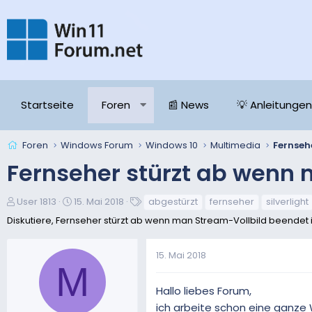
Startseite
Foren
📰 News
💡 Anleitungen
Foren
Windows Forum
Windows 10
Multimedia
Fernseher stürzt ab wenn
E
E
S
User 1813
15. Mai 2018
abgestürzt
fernseher
silverlight
r
r
c
Diskutiere, Fernseher stürzt ab wenn man Stream-Vollbild beendet 
s
s
h
t
t
l
15. Mai 2018
e
e
a
M
l
l
g
l
l
w
Hallo liebes Forum,
e
t
o
ich arbeite schon eine ganze W
r
a
r