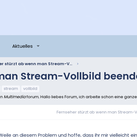
Aktuelles
Fernseher stürzt ab wenn man Stream-Vollbild beendet
 man Stream-Vollbild beend
stream
vollbild
in
Multimedia
forum; Hallo liebes Forum, ich arbeite schon eine ganze
Fernseher stürzt ab wenn man Stream-Vol
eile an diesem Problem und hoffe, dass ihr mir vielleicht ei