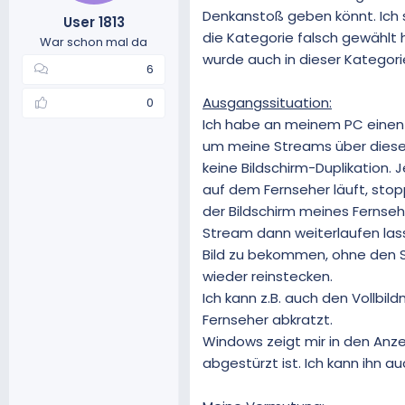
Denkanstoß geben könnt. Ich 
m
t
User 1813
e
die Kategorie falsch gewählt h
War schon mal da
wurde auch in dieser Kategor
6
Ausgangssituation:
0
Ich habe an meinem PC einen 
um meine Streams über diesen
keine Bildschirm-Duplikation.
auf dem Fernseher läuft, sto
der Bildschirm meines Fernseh
Stream dann weiterlaufen lass
Bild zu bekommen, ohne den S
wieder reinstecken.
Ich kann z.B. auch den Vollbi
Fernseher abkratzt.
Windows zeigt mir in den Anz
abgestürzt ist. Ich kann ihn a