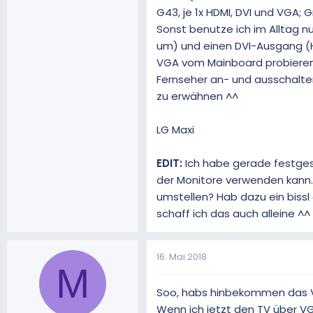
G43, je 1x HDMI, DVI und VGA; G
Sonst benutze ich im Alltag n
um) und einen DVI-Ausgang (H
VGA vom Mainboard probieren, a
Fernseher an- und ausschalten
zu erwähnen ^^
LG Maxi
EDIT:
Ich habe gerade festgest
der Monitore verwenden kann. 
umstellen? Hab dazu ein bissl
schaff ich das auch alleine ^^
16. Mai 2018
M
Soo, habs hinbekommen das Vi
Wenn ich jetzt den TV über V