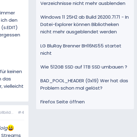
Verzeichnisse nicht mehr ausblenden
n immer
Windows 11 25H2 ab Build 26200.7171 - In
 ich den
Datei-Explorer können Bibliotheken
(s.EDIT)
nicht mehr ausgeblendet werden
vergessen
LG BluRay Brenner BH16NS55 startet
nicht
Wie 512GB SSD auf 1TB SSD umbauen ?
für keinen
n das
BAD_POOL_HEADER (0x19) Wer hat das
 vielleicht
Problem schon mal gelöst?
Firefox Seite öffnen
bild...
#4
folg
s Streams