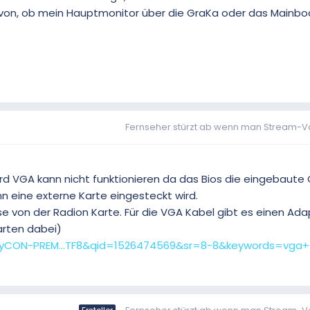
on, ob mein Hauptmonitor über die GraKa oder das Mainboa
Fernseher stürzt ab wenn man Stream-Voll
d VGA kann nicht funktionieren da das Bios die eingebaute 
n eine externe Karte eingesteckt wird.
e von der Radion Karte. Für die VGA Kabel gibt es einen Ada
arten dabei)
eyCON-PREM...TF8&qid=1526474569&sr=8-8&keywords=vga+