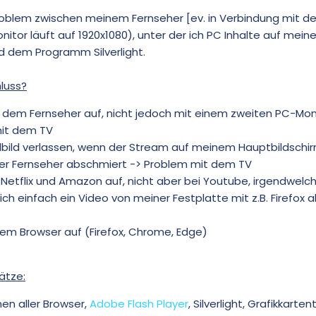
roblem zwischen meinem Fernseher [ev. in Verbindung mit de
itor läuft auf 1920x1080), unter der ich PC Inhalte auf mei
d dem Programm Silverlight.
luss?
t dem Fernseher auf, nicht jedoch mit einem zweiten PC-Moni
mit dem TV
bild verlassen, wenn der Stream auf meinem Hauptbildschirm
 der Fernseher abschmiert -> Problem mit dem TV
i Netflix und Amazon auf, nicht aber bei Youtube, irgendwelc
ch einfach ein Video von meiner Festplatte mit z.B. Firefox a
dem Browser auf (Firefox, Chrome, Edge)
ätze:
nen aller Browser,
Adobe Flash Player
, Silverlight, Grafikkarten