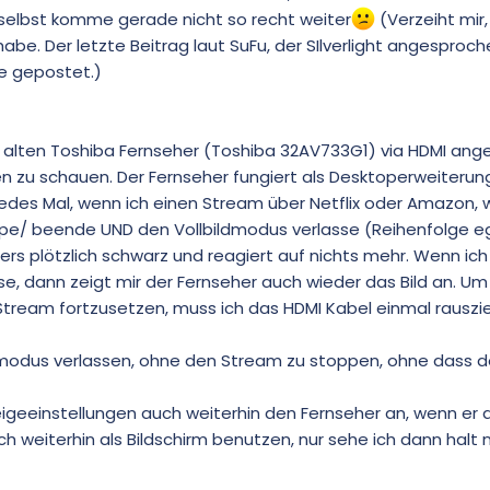
selbst komme gerade nicht so recht weiter
(Verzeiht mir, 
abe. Der letzte Beitrag laut SuFu, der SIlverlight angesproch
ie gepostet.)
alten Toshiba Fernseher (Toshiba 32AV733G1) via HDMI ang
 zu schauen. Der Fernseher fungiert als Desktoperweiterung
 Jedes Mal, wenn ich einen Stream über Netflix oder Amazon, 
ppe/ beende UND den Vollbildmodus verlasse (Reihenfolge eg
ers plötzlich schwarz und reagiert auf nichts mehr. Wenn ic
e, dann zeigt mir der Fernseher auch wieder das Bild an. Um
tream fortzusetzen, muss ich das HDMI Kabel einmal rauszi
ldmodus verlassen, ohne den Stream zu stoppen, ohne dass d
eigeeinstellungen auch weiterhin den Fernseher an, wenn er
uch weiterhin als Bildschirm benutzen, nur sehe ich dann halt 