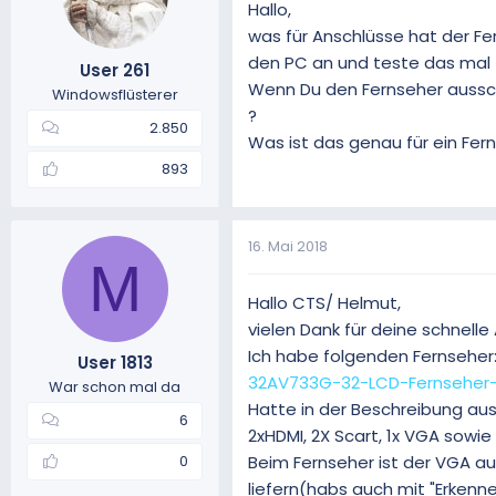
Hallo,
was für Anschlüsse hat der Fe
den PC an und teste das mal
User 261
Wenn Du den Fernseher ausscha
Windowsflüsterer
?
2.850
Was ist das genau für ein Fer
893
16. Mai 2018
M
Hallo CTS/ Helmut,
vielen Dank für deine schnelle 
Ich habe folgenden Fernsehe
User 1813
32AV733G-32-LCD-Fernsehe
War schon mal da
Hatte in der Beschreibung aus
6
2xHDMI, 2X Scart, 1x VGA sowie
Beim Fernseher ist der VGA auc
0
liefern(habs auch mit "Erkenne