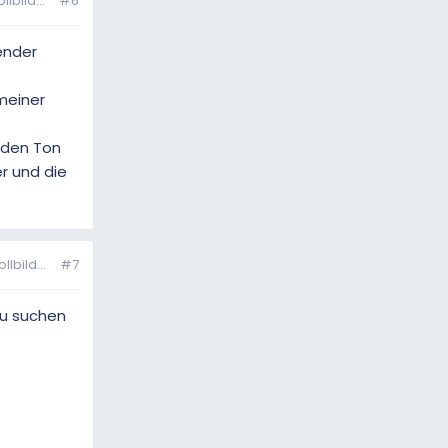
bild...
#6
lender
meiner
 den Ton
r und die
bild...
#7
zu suchen