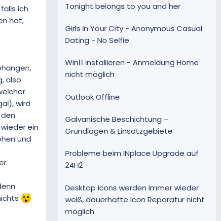
Tonight belongs to you and her
falls ich
en hat,
Girls In Your City - Anonymous Casual
Dating - No Selfie
Win11 installieren - Anmeldung Home
ehangen,
nicht möglich
, also
welcher
Outlook Offline
al), wird
h den
Galvanische Beschichtung –
 wieder ein
Grundlagen & Einsatzgebiete
ehen und
Probleme beim INplace Upgrade auf
er
24H2
 denn
Desktop Icons werden immer wieder
nichts
weiß, dauerhafte Icon Reparatur nicht
möglich