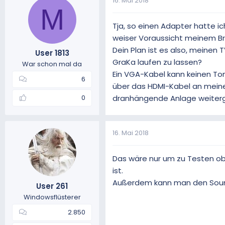
16. Mai 2018
M
Tja, so einen Adapter hatte ic
weiser Voraussicht meinem B
Dein Plan ist es also, meine
User 1813
GraKa laufen zu lassen?
War schon mal da
Ein VGA-Kabel kann keinen Ton
6
über das HDMI-Kabel an meine
dranhängende Anlage weiterg
0
16. Mai 2018
Das wäre nur um zu Testen o
ist.
Außerdem kann man den Soun
User 261
Windowsflüsterer
2.850