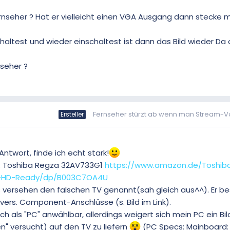
rnseher ? Hat er vielleicht einen VGA Ausgang dann stecke m
ltest und wieder einschaltest ist dann das Bild wieder Da 
nseher ?
Fernseher stürzt ab wenn man Stream-Voll
Ersteller
Antwort, finde ich echt stark!
r: Toshiba Regza 32AV733G1
https://www.amazon.de/Toshib
r-HD-Ready/dp/B003C7OA4U
 versehen den falschen TV genannt(sah gleich aus^^). Er be
 vers. Component-Anschlüsse (s. Bild im Link).
h als "PC" anwählbar, allerdings weigert sich mein PC ein Bil
n" versucht) auf den TV zu liefern
(PC Specs: Mainboard: