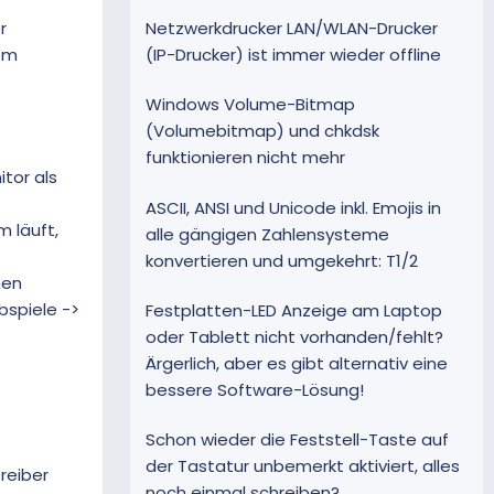
Netzwerkdrucker LAN/WLAN-Drucker
r
(IP-Drucker) ist immer wieder offline
nem
Windows Volume-Bitmap
(Volumebitmap) und chkdsk
funktionieren nicht mehr
tor als
ASCII, ANSI und Unicode inkl. Emojis in
 läuft,
alle gängigen Zahlensysteme
konvertieren und umgekehrt: T1/2
hen
bspiele ->
Festplatten-LED Anzeige am Laptop
oder Tablett nicht vorhanden/fehlt?
Ärgerlich, aber es gibt alternativ eine
bessere Software-Lösung!
Schon wieder die Feststell-Taste auf
der Tastatur unbemerkt aktiviert, alles
treiber
noch einmal schreiben?