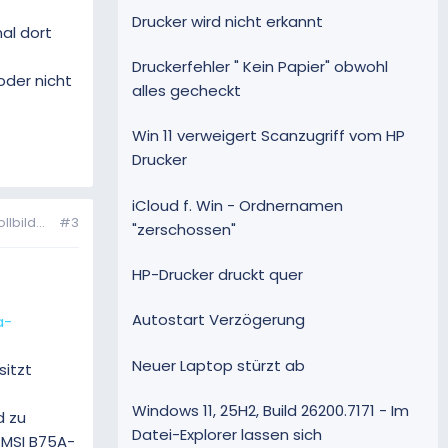
Drucker wird nicht erkannt
al dort
Druckerfehler " Kein Papier" obwohl
oder nicht
alles gecheckt
Win 11 verweigert Scanzugriff vom HP
Drucker
iCloud f. Win - Ordnernamen
bild...
#3
"zerschossen"
HP-Drucker druckt quer
Autostart Verzögerung
a-
Neuer Laptop stürzt ab
sitzt
Windows 11, 25H2, Build 26200.7171 - Im
d zu
Datei-Explorer lassen sich
 MSI B75A-