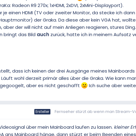
raKa: Radeon R9 270x; 1xHDMI, 2xDVI, 2xMini-Displayport).
ur je einen HDMI (TV oder zweiter Monitor, da stecke ich dan
auptmonitor) der Graka. Da diese aber kein VGA hat, wollte
ber der will nicht auf mein Anliegen reagieren, stures Ding. 
 bringt das Bild
auch
zurück, hatte ich in meinem Aufsatz 
ellt, dass ich keinen der drei Ausgänge meines Mainboards 
Läuft wohl derzeit primär alles über die Graka. Wie kann ma
 gegoogelt, aber es nicht geschafft
Ich suche aber weiter,
Fernseher stürzt ab wenn man Stream-Voll
Ersteller
deosignal über mein Mainboard laufen zu lassen.
kleiner Er
GA ans Mainboard hänge, dann stürzt er beim Beenden eine