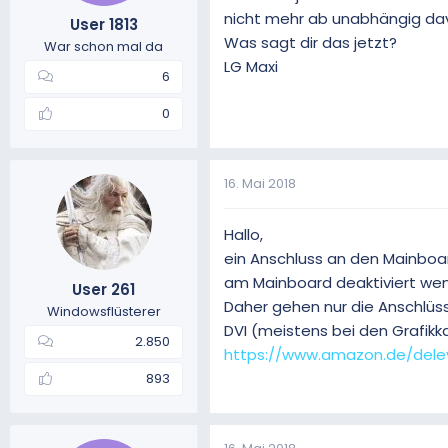
nicht mehr ab unabhängig dav
User 1813
Was sagt dir das jetzt?
War schon mal da
LG Maxi
6
0
16. Mai 2018
Hallo,
ein Anschluss an den Mainboar
am Mainboard deaktiviert wen
User 261
Daher gehen nur die Anschlüss
Windowsflüsterer
DVI (meistens bei den Grafikk
2.850
https://www.amazon.de/del
893