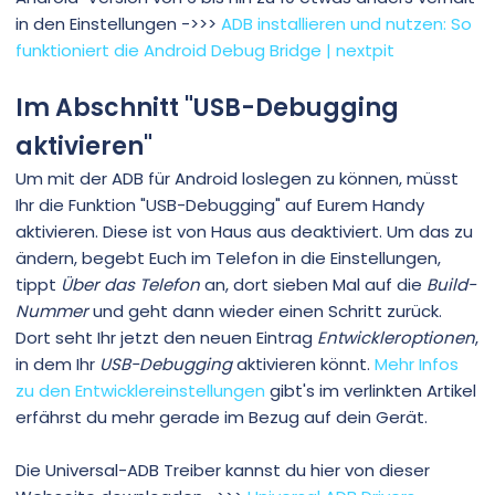
auch nicht nach aktualisieren
in den Einstellungen ->>>
ADB installieren und nutzen: So
funktioniert die Android Debug Bridge | nextpit
im Explorer ist bei einigen versuchen vorhanden jedoch
ohne Daten
Im Abschnitt
"
USB-Debugging
in den in Anlage befindlichen Fotos habe ich verschiedene
aktivieren"​
anzeigen erfasst
Um mit der ADB für Android loslegen zu können, müsst
ich hoffe das hilft an Infos um zu einer Lösung zukommen
Ihr die Funktion "USB-Debugging" auf Eurem Handy
aktivieren. Diese ist von Haus aus deaktiviert. Um das zu
ändern, begebt Euch im Telefon in die Einstellungen,
tippt
Über das Telefon
an, dort sieben Mal auf die
Build-
Nummer
und geht dann wieder einen Schritt zurück.
Dort seht Ihr jetzt den neuen Eintrag
Entwickleroptionen
,
in dem Ihr
USB-Debugging
aktivieren könnt.
Mehr Infos
zu den Entwicklereinstellungen
gibt's im verlinkten Artikel
erfährst du mehr gerade im Bezug auf dein Gerät.
Die Universal-ADB Treiber kannst du hier von dieser