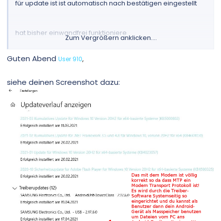
für update ist ist automatisch nach bestätigen eingestellt
hat bisher einwandfrei funktioniere
Zum Vergrößern anklicken....
Guten Abend
User 910
,
zurzeit bin ich bei der Version 20H2
siehe deinen Screenshot dazu:
Motherboard Gigabyte GA-Z97 HD3
Systemfestplatte Samsung SSD 840 EVO 1TB
Speicher 16 GB
Grafikkarte Radeon HD 5450 ist Ok
Bildschirm Dell P2419H