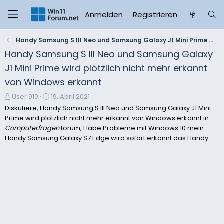
Anmelden
Registrieren
Handy Samsung S III Neo und Samsung Galaxy J1 Mini Prime wird plötzlich nicht mehr erkannt von Windows erkannt
Handy Samsung S III Neo und Samsung Galaxy
J1 Mini Prime wird plötzlich nicht mehr erkannt
von Windows erkannt
E
E
User 910
19. April 2021
r
r
Diskutiere, Handy Samsung S III Neo und Samsung Galaxy J1 Mini
s
s
Prime wird plötzlich nicht mehr erkannt von Windows erkannt in
t
t
Computerfragen
forum; Habe Probleme mit Windows 10 mein
e
e
Handy Samsung Galaxy S7 Edge wird sofort erkannt das Handy...
l
l
l
l
e
t
r
a
m