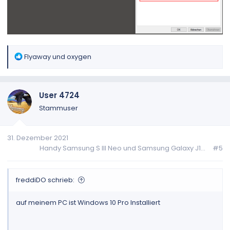
R
Flyaway
und
oxygen
e
a
k
User 4724
t
i
Stammuser
o
n
31. Dezember 2021
e
Handy Samsung S III Neo und Samsung Galaxy J1...
#5
n
:
freddiDO schrieb:
auf meinem PC ist Windows 10 Pro Installiert