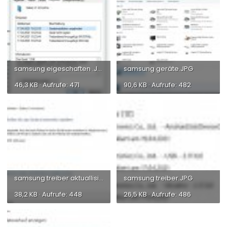
samsung eigeschaften .JPG
samsung geräte.JPG
46,3 KB · Aufrufe: 471
90,6 KB · Aufrufe: 482
samsung treiber aktuallisieren.JPG
samsung treiber.JPG
38,2 KB · Aufrufe: 448
26,5 KB · Aufrufe: 486