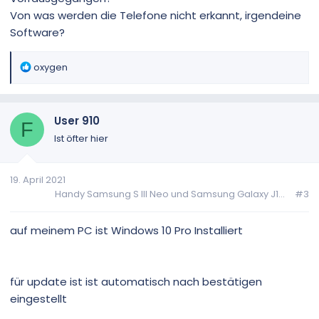
Von was werden die Telefone nicht erkannt, irgendeine
Software?
R
oxygen
e
a
k
User 910
t
F
i
Ist öfter hier
o
n
19. April 2021
e
Handy Samsung S III Neo und Samsung Galaxy J1...
#3
n
:
auf meinem PC ist Windows 10 Pro Installiert
für update ist ist automatisch nach bestätigen
eingestellt