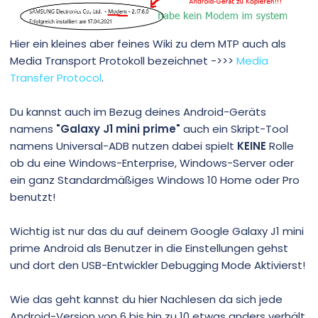
Treiber sind auf aktuellen Stand
Hier ein kleines aber feines Wiki zu dem MTP auch als
Media Transport Protokoll bezeichnet ->>>
Media
Windows 10 Pro Version 20H2
Transfer Protocol
.
Du kannst auch im Bezug deines Android-Geräts
namens
"Galaxy J1 mini prime"
auch ein Skript-Tool
namens Universal-ADB nutzen dabei spielt
KEINE
Rolle
das Samsung Galaxy S7 Edge wird sofort erkannt alles in
ob du eine Windows-Enterprise, Windows-Server oder
Ordnung nun zum Problem
ein ganz Standardmäßiges Windows 10 Home oder Pro
benutzt!
schließe ich das Samsung Galaxy J1 Mini Prime am PC -USB
an
Wichtig ist nur das du auf deinem Google Galaxy J1 mini
prime Android als Benutzer in die Einstellungen gehst
in Taksleisten - Aufruf nicht vorhanden nur öffnen unter
und dort den USB-Entwickler Debugging Mode Aktivierst!
Geräte und Drucker möglich
hier wird das Gerät korrekt auf geführt es ist jedoch kein
Wie das geht kannst du hier Nachlesen da sich jede
zugriff möglich
Android-Version von 6 bis hin zu 10 etwas anders verhält