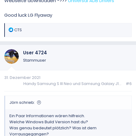
Webseite downloaden ->>>
Universal ADB Drivers
Good luck LG Flyaway
R
CTS
e
a
k
User 4724
t
i
Stammuser
o
n
31. Dezember 2021
e
Handy Samsung S III Neo und Samsung Galaxy J1...
#6
n
:
Jörn schrieb:
Ein Paar Informationen wären hilfreich.
Welche Windows Build Version hast du?
Was genau bedeutet plötzlich? Was ist dem
Vorrausgegangen?