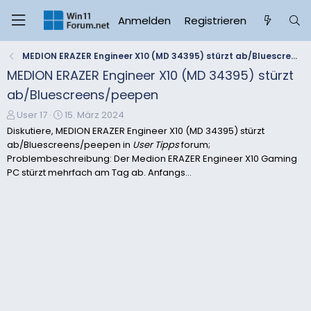
Anmelden
Registrieren
MEDION ERAZER Engineer X10 (MD 34395) stürzt ab/Bluescreens/peepen
MEDION ERAZER Engineer X10 (MD 34395) stürzt
ab/Bluescreens/peepen
E
E
User 17
15. März 2024
r
r
Diskutiere, MEDION ERAZER Engineer X10 (MD 34395) stürzt
s
s
ab/Bluescreens/peepen in
User Tipps
forum;
t
t
Problembeschreibung: Der Medion ERAZER Engineer X10 Gaming
e
e
PC stürzt mehrfach am Tag ab. Anfangs...
l
l
l
l
e
t
r
a
m